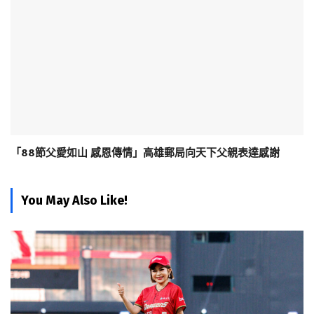
「88節父愛如山 感恩傳情」高雄郵局向天下父親表達感謝
You May Also Like!