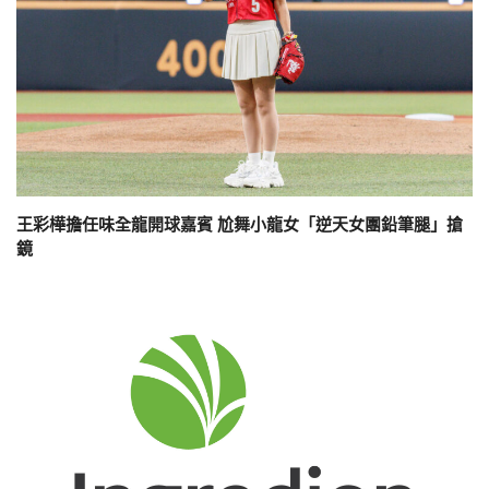
王彩樺擔任味全龍開球嘉賓 尬舞小龍女「逆天女團鉛筆腿」搶
鏡