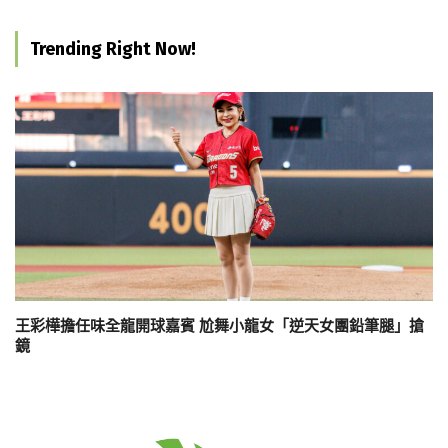
Trending Right Now!
王彩樺擔任味全龍開球嘉賓 尬舞小龍女「逆天女團鉛筆腿」搶
鏡