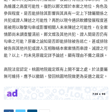
為維護之高度可能性，復酌以鄭文燦於本案之地位、角色及
參與程度，是否能排除其影響與其具有一定上下隸屬關係之
共犯或證人陳述之可能性？再酌以現今通訊軟體發展程度甚
易被用以聯繫勾串或影響相關人未來陳述之可能性，在全案
情節尚未調查釐清前，鄭文燦及其他共犯、證人間是否仍有
勾串之可能？原審之諭知是否即能排除被告逃亡，甚或排除
被告與其他共犯或證人互相聯絡本案案情而串證、滅證之可
能？以上，均未見原裁定詳予論述，顯有理由不備之違誤。
高院法官認定，桃園地院裁定既有上開不當之處，於法要屬
無可維持，應予以撤銷，發回桃園地院做更為妥適之裁定。