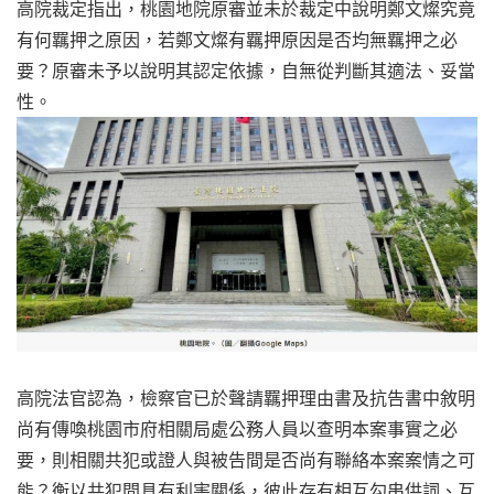
高院裁定指出，桃園地院原審並未於裁定中說明鄭文燦究竟
有何羈押之原因，若鄭文燦有羈押原因是否均無羈押之必
要？原審未予以說明其認定依據，自無從判斷其適法、妥當
性。
高院法官認為，檢察官已於聲請羈押理由書及抗告書中敘明
尚有傳喚桃園市府相關局處公務人員以查明本案事實之必
要，則相關共犯或證人與被告間是否尚有聯絡本案案情之可
能？衡以共犯間具有利害關係，彼此存有相互勾串供詞、互