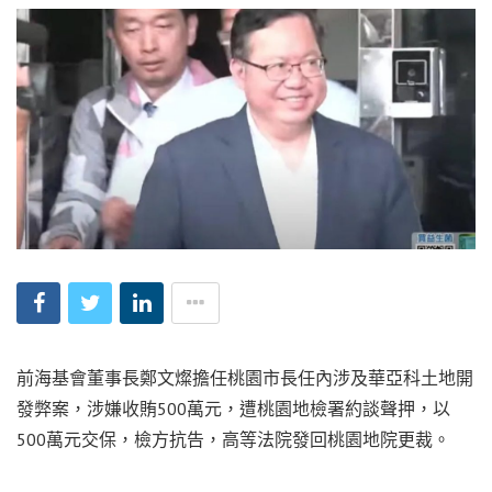
前海基會董事長鄭文燦擔任桃園市長任內涉及華亞科土地開
發弊案，涉嫌收賄500萬元，遭桃園地檢署約談聲押，以
500萬元交保，檢方抗告，高等法院發回桃園地院更裁。