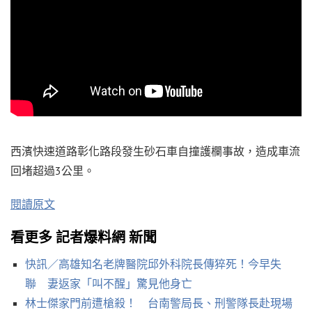
西濱快速道路彰化路段發生砂石車自撞護欄事故，造成車流
回堵超過3公里。
閱讀原文
看更多 記者爆料網 新聞
快訊／高雄知名老牌醫院邱外科院長傳猝死！今早失
聯 妻返家「叫不醒」驚見他身亡
林士傑家門前遭槍殺！ 台南警局長、刑警隊長赴現場