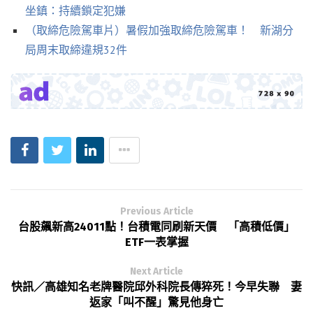
坐鎮：持續鎖定犯嫌
（取締危險駕車片）暑假加強取締危險駕車！ 新湖分
局周末取締違規32件
Previous Article
台股飆新高24011點！台積電同刷新天價 「高積低價」
ETF一表掌握
Next Article
快訊／高雄知名老牌醫院邱外科院長傳猝死！今早失聯 妻
返家「叫不醒」驚見他身亡