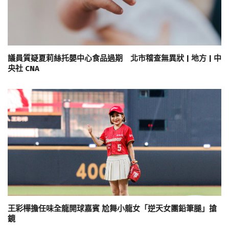
議員質疑夏莉絲托嬰中心食品過期 北市稽查無異狀 | 地方 | 中
央社 CNA
王彩樺擔任味全龍開球嘉賓 尬舞小龍女「逆天女團鉛筆腿」搶
鏡