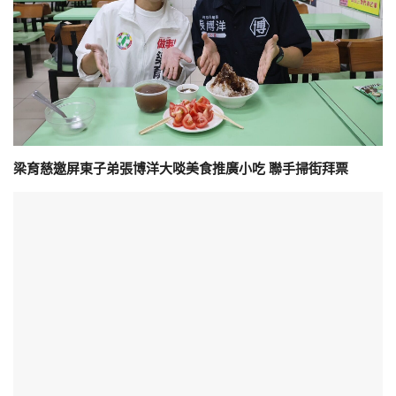
梁育慈邀屏東子弟張博洋大啖美食推廣小吃 聯手掃街拜票