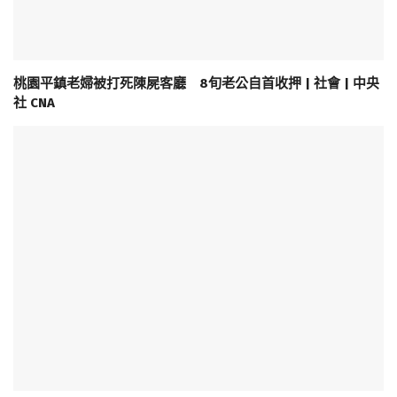
桃園平鎮老婦被打死陳屍客廳 8旬老公自首收押 | 社會 | 中央
社 CNA