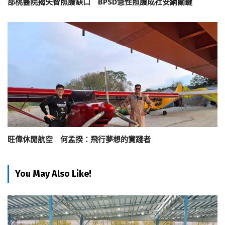
部桃醫院揭失智照護缺口 BPSD急性照護成社安網關鍵
旺偉休閒航空 何孟揆：飛行夢想的實踐者
You May Also Like!