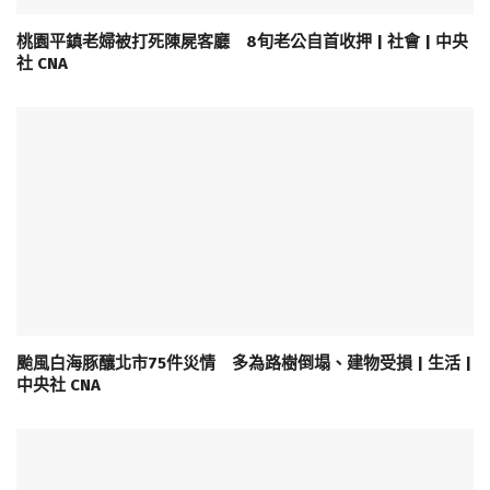
桃園平鎮老婦被打死陳屍客廳 8旬老公自首收押 | 社會 | 中央
社 CNA
颱風白海豚釀北市75件災情 多為路樹倒塌、建物受損 | 生活 |
中央社 CNA