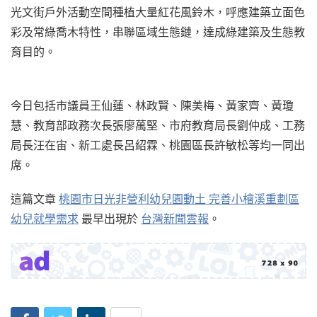
光文街戶外活動空間種植大量紅花風鈴木，呼應建築立面色
彩及常綠喬木特性，串聯區域生態鏈，達成綠建築及生態教
育目的。
今日包括市議員王仙蓮、林政賢、陳美梅、黃家齊、黃瓊
慧、教育部政務次長張廖萬堅、市府教育局長劉仲成、工務
局長汪在宙、新工處長呂紹霖、桃園區長許敏松等均一同出
席。
這篇文章
桃園市日光非營利幼兒園動土 完善小檜溪重劃區
幼兒就學需求
最早出現於
台灣新聞雲報
。