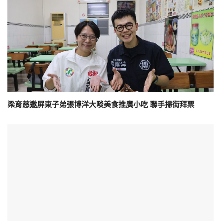
梁育慈邀屏東子弟張博洋大啖美食推廣小吃 聯手掃街拜票