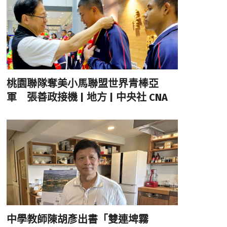
桃園聯隊奪美小馬聯盟世界青棒亞
軍 張善政接機 | 地方 | 中央社 CNA
中學教師陳胡彥出書「雙連埤霧