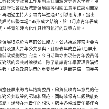
仁科技大學社會工作系副主任陳耀芳等專家學者，為
由縣府社會處及城鄉發展處等相關主責單位說明無家
，再透過主持人引領青年透過4F引導思考法，提出
續將綜整本場Talk形成之結論，於11月底青年署成
式，將青年建言化作具體可執行的政策方針。
發展取決於青年的公民能力，公共議題非常需要青
知能及擴大青年公共參與，縣府去年成立第1屆屏東
讓縣政規劃更加完善，今日活動亦由現任青年委員傅
元對話的公共討論模式，除了能讓青年學習理性溝通
主張，成為政府決策的重要參考，進而建構一個完善
擔任屏東縣青年諮詢委員，肩負反映青年意見的任
年對公共政策的認知和興趣，同時確保青年觀點能夠
議題，誘發在地青年的想法，藉由各領域青年夥伴合