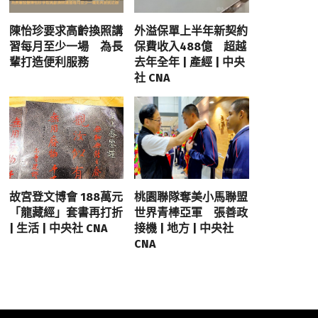
陳怡珍要求高齡換照講
外溢保單上半年新契約
習每月至少一場 為長
保費收入488億 超越
輩打造便利服務
去年全年 | 產經 | 中央
社 CNA
故宮登文博會 188萬元
桃園聯隊奪美小馬聯盟
「龍藏經」套書再打折
世界青棒亞軍 張善政
| 生活 | 中央社 CNA
接機 | 地方 | 中央社
CNA