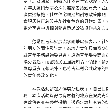
請「屏安回家」創辦人在地青年張众煌、大
青年朋友們分享及探討無家者議題背景，並
者處遇措施、社會住宅興建規劃等政策議題
實現居住正義與共創社會包容的具體計畫，後
果分享會中與相關部會透過公私協作共創方
勞動暨青年發展處李雨蓁處長表示，社會
年朋友的關注及討論，為培力青年具備審議
縣青年事務諮詢委員會，透過青年委員建言
琪芬發起，而審議民主強調知情、傾聽、多
與尊重多元想法外，也將青年對公共政策的
的青年參政文化。
本次活動發起人傅琪芬也表示，自己目前
務，本次活動覺得最有意義的地方在提高青
有效傳達並被參考採納，透過討論無家者的