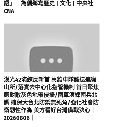
語」 為偏鄉寫歷史 | 文化 | 中央社
CNA
漢光42演練反斬首 萬鈞車隊護送進衡
山所/落實去中心化指管機制 首日聚焦
應對敵灰色地帶侵擾/國軍演練南兵北
調 確保大台北防禦無死角/強化社會防
衛韌性作為 美方看好台灣備戰決心｜
20260806｜