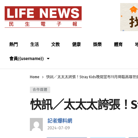
熱門
生活
文教
健康
娛樂
體育
會員({username})
Home
快訊／太太太誇張！Stray Kids晚間宣布11月降臨高雄
合作媒體
快訊／太太太誇張！Str
記者爆料網
2024-07-09