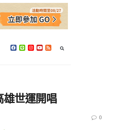
臨高雄世運開唱
0