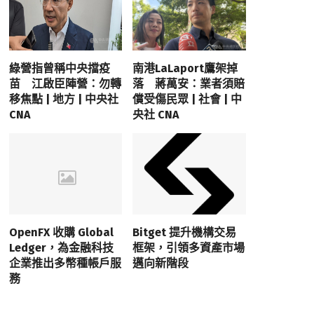
綠營指曾稱中央擋疫
南港LaLaport鷹架掉
苗 江啟臣陣營：勿轉
落 蔣萬安：業者須賠
移焦點 | 地方 | 中央社
償受傷民眾 | 社會 | 中
CNA
央社 CNA
OpenFX 收購 Global
Bitget 提升機構交易
Ledger，為金融科技
框架，引領多資產市場
企業推出多幣種帳戶服
邁向新階段
務