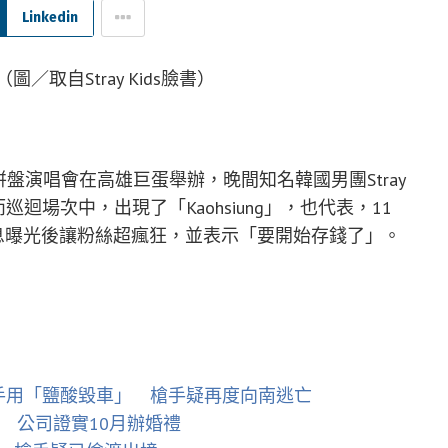
Linkedin
拼盤演唱會在高雄巨蛋舉辦，晚間知名韓國男團Stray
迴場次中，出現了「Kaohsiung」，也代表，11
唱，消息曝光後讓粉絲超瘋狂，並表示「要開始存錢了」。
槍手用「鹽酸毀車」 槍手疑再度向南逃亡
 公司證實10月辦婚禮