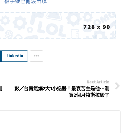
 槍手疑已偷渡出境
Linkedin
Next Article
側
影／台南氣爆2大1小送醫！最衰苦主是他⋯剛
買2個月特斯拉毀了