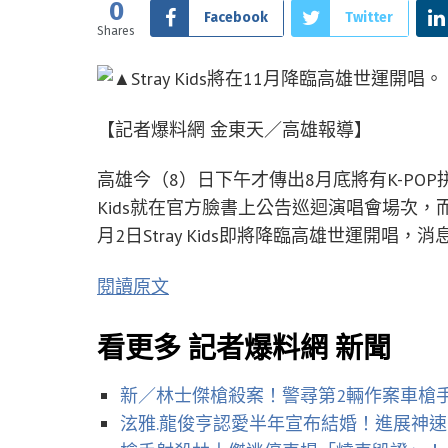
0
Facebook
Twitter
Shares
【記者爆料網 金東天／高雄報導】
高雄今（8）日下午才傳出8月底將有K-POP
Kids就在官方臉書上公告巡迴演唱會場次，而巡
月2日Stray Kids即將降臨高雄世運開
閱讀原文
看更多 記者爆料網 新聞
新／林士傑槍殺案！警尋第2輛作案車
泫雅.龍俊亨認愛半年宣布結婚！進展神速