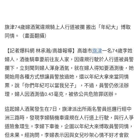
旗津74歲婦酒駕違規騎上人行道被攔 搬出「年紀大」博取
同情。（畫面翻攝）
【記者爆料網 林承瀚/高雄報導】高雄市
旗津
一名74歲李姓
婦人，酒後騎車要前往友人家，因違規行駛於人行道被員警
攔下，立刻聞到婦人渾身酒氣，就在婦人得知要酒測後，她
開始用各種方式想讓員警放過她，還以年紀大拿來當同情
票，說「你們年紀可以當我兒子」，不過，員警仍依法辦
理，婦人因酒測值0.43毫克，被依公共危險罪送辦。
這起婦人酒駕發生在7日，旗津派出所兩名警員巡邏行經中
洲三路時，發現李婦騎機車違規在人行道上行駛，與行人爭
道險象環生。李婦下車後，企圖以年紀大來博取員警同情，
但未果。經詢問，李婦表示因與女兒吵架心情不好才會飲