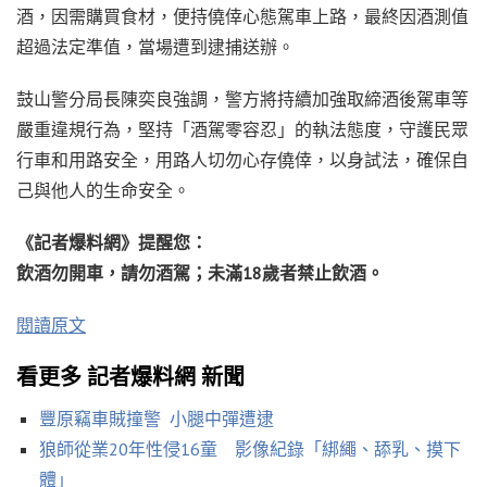
酒，因需購買食材，便持僥倖心態駕車上路，最終因酒測值
超過法定準值，當場遭到逮捕送辦。
鼓山警分局長陳奕良強調，警方將持續加強取締酒後駕車等
嚴重違規行為，堅持「酒駕零容忍」的執法態度，守護民眾
行車和用路安全，用路人切勿心存僥倖，以身試法，確保自
己與他人的生命安全。
《記者爆料網》提醒您：
飲酒勿開車，請勿酒駕；未滿18歲者禁止飲酒。
閱讀原文
看更多 記者爆料網 新聞
豐原竊車賊撞警 小腿中彈遭逮
狼師從業20年性侵16童 影像紀錄「綁繩、舔乳、摸下
體」