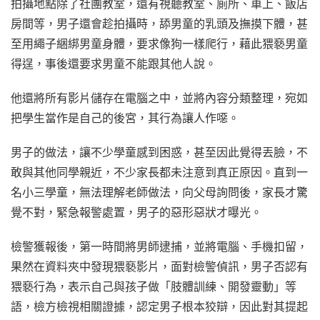
拍攝地點除了社團教室，還有視聽教室、廁所、車上、飯店
房間等，男子還會趁拍攝時，舔男童的乳頭及撫摸下體，甚
至用繩子綑綁男童身體，要求像狗一樣爬行，藉此猥褻男童
得逞，事後還要求男童不能跟其他人說。
他還將所有影片儲存在電腦之中，並將內容分類整理，宛如
把學生當作是自己的後宮，其行為讓人作噁。
男子的做法，讓不少學童感到困惑，甚至因此覺得丟臉，不
敢與其他同學親近，不少家長都未注意到真正原因。直到一
名小三學童，無法理解老師做法，向父母詢問後，家長才驚
覺不對，緊急報警處置，男子的惡形惡狀才曝光。
檢警獲報後，第一時間將男師逮捕，並將電腦、手機扣留，
果然在資料夾中發現猥褻影片，面對檢警偵訊，男子否認有
猥褻行為，表示自己與孩子做「肢體訓練、開發靈動」等
語，檢方檢視相關證據，認定男子根本狡辯，因此對其提起