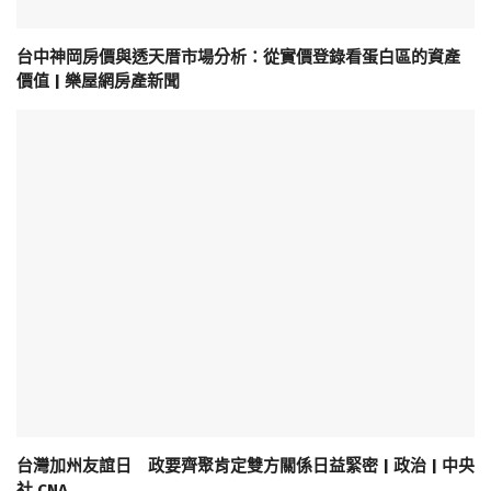
台中神岡房價與透天厝市場分析：從實價登錄看蛋白區的資產
價值 | 樂屋網房產新聞
台灣加州友誼日 政要齊聚肯定雙方關係日益緊密 | 政治 | 中央
社 CNA