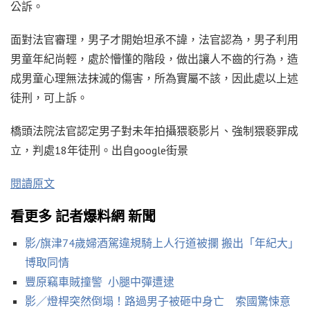
公訴。
面對法官審理，男子才開始坦承不諱，法官認為，男子利用
男童年紀尚輕，處於懵懂的階段，做出讓人不齒的行為，造
成男童心理無法抹滅的傷害，所為實屬不該，因此處以上述
徒刑，可上訴。
橋頭法院法官認定男子對未年拍攝猥褻影片、強制猥褻罪成
立，判處18年徒刑。出自google街景
閱讀原文
看更多 記者爆料網 新聞
影/旗津74歲婦酒駕違規騎上人行道被攔 搬出「年紀大」
博取同情
豐原竊車賊撞警 小腿中彈遭逮
影／燈桿突然倒塌！路過男子被砸中身亡 索國驚悚意