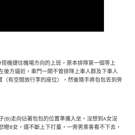
5分搭機捷往機場方向的上班，原本排隊第一個等上
從左後方逼近，車門一開不管排隊上車人群及下車人
置（有空間放行李的座位），然後隨手將包包丟到旁
子(B)走向佔著包包的位置準備入坐，沒想到A女沒
怒瞪B女，還不斷上下打量，一旁男乘客看不下去，