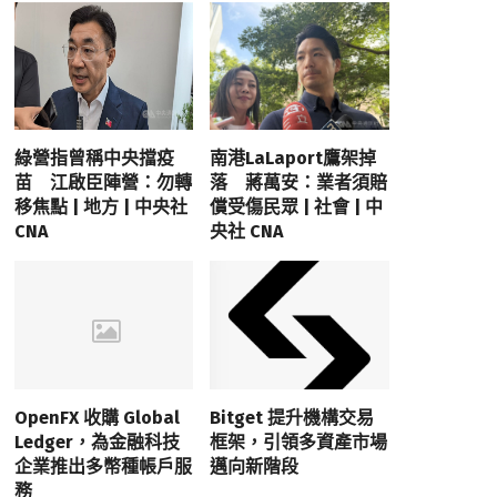
綠營指曾稱中央擋疫
南港LaLaport鷹架掉
苗 江啟臣陣營：勿轉
落 蔣萬安：業者須賠
移焦點 | 地方 | 中央社
償受傷民眾 | 社會 | 中
CNA
央社 CNA
OpenFX 收購 Global
Bitget 提升機構交易
Ledger，為金融科技
框架，引領多資產市場
企業推出多幣種帳戶服
邁向新階段
務