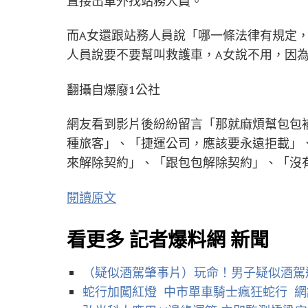
直接出車外找站務人員。
而A女還跟站務人員說「哪一條法律有規定
人員說要不要幫叫救護車，A女說不用，因
翻攝自爆廢1公社
網友看到影片後紛紛留言「那就麻煩幫包包
種旅客」、「捷運公司，應該要永遠拒載」
來解除契約」、「跟包包解除契約」、「沒
閱讀原文
看更多 記者爆料網 新聞
（疑似酒駕肇事片）玩命！男子疑似酒駕
蛇行加闖紅燈 中市單車騎士瘋狂蛇行 