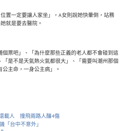
，位置一定要讓人家坐」，A女則說她快暈倒，站務
為她就是要去醫院。
補個票吧」、「為什麼那些正義的老人都不會碰到這
、「是不是天氣熱火氣都很大」、「需要叫潮州那個
有公主命，一身公主病」。
還載人 撞飛兩路人釀4傷
網譏「台中不意外」