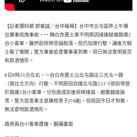
【記者爆料網 郭睿誠／台中報導】台中市北屯區昨上午傳
出肇事逃逸事故，一 輛白色賓士車不明原因接連碰撞路邊2
台小客車，雖然前保桿受損脫落，但仍加速行駛，讓後方騎
士看了傻眼；警方事後追查肇事者到案，但已無法查明是否
有飲酒情形。
8日8時21分左右，一台白色賓士沿北屯路往三光北一路
（南往北方向）行駛，不明原因自撞北屯路222-5號前停放
於路邊2台小客車，分別造成前後保桿撞損、避震器毀損
等。警方追查車主是陳姓男子(34歲)，但但因今日才到案，
無法查明飲酒情形。
路旁兩台小客車遭撞。翻攝畫面