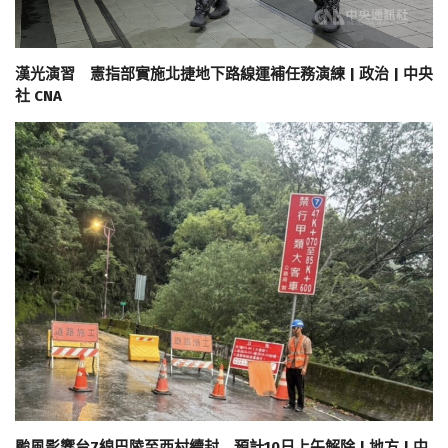
漢光演習 憲指部實施北捷地下路線運補任務演練 | 政治 | 中央
社 CNA
颱風影響台7線巴陵至西村續封 預計10日上午解除 | 地方 | 中