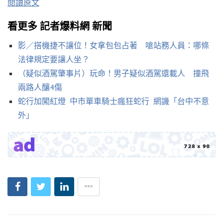
閱讀原文
看更多 記者爆料網 新聞
影／搭機捷不讓位！女拿包包占著 嗆站務人員：哪條
法律規定要讓人坐？
（疑似酒駕肇事片）玩命！男子疑似酒駕還載人 撞飛
兩路人釀4傷
蛇行加闖紅燈 中市單車騎士瘋狂蛇行 網譏「台中不意
外」