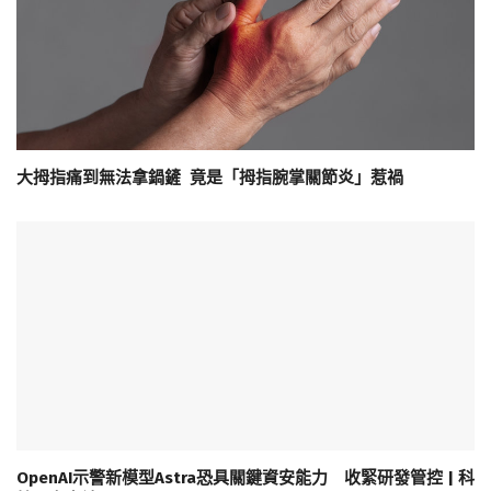
大拇指痛到無法拿鍋鏟 竟是「拇指腕掌關節炎」惹禍
OpenAI示警新模型Astra恐具關鍵資安能力 收緊研發管控 | 科