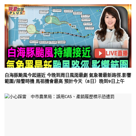
白海豚颱風今起逼近 今晚到周日風雨最劇 氣象署最新路徑.影響
範圍/陸警時機 馬祖機會最高 預計今天（8日）晚到9日上午