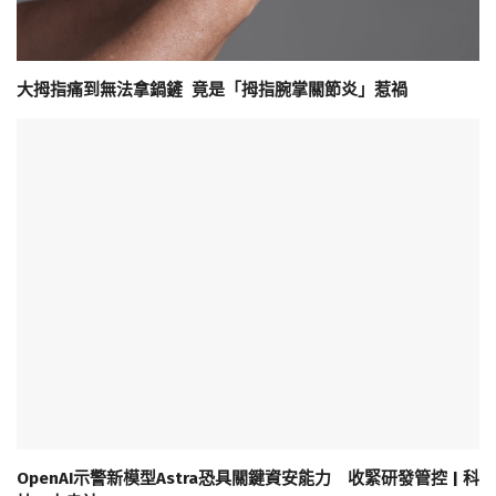
大拇指痛到無法拿鍋鏟 竟是「拇指腕掌關節炎」惹禍
OpenAI示警新模型Astra恐具關鍵資安能力 收緊研發管控 | 科