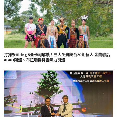
打狗祭Hi-ing 5全卡司解鎖！三大免費舞台20組藝人 金曲歌后
ABAO阿爆、布拉瑞揚舞團熱力引爆