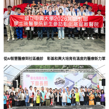
從AI智慧醫療到社區義診 彰基和興大培育有溫度的醫療新力軍