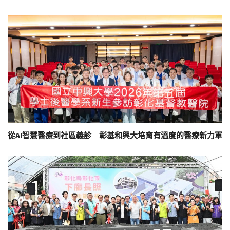
從AI智慧醫療到社區義診 彰基和興大培育有溫度的醫療新力軍