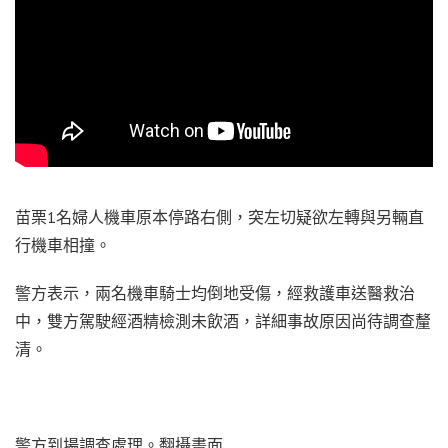
苗栗1名婦人機車原本停路右側，突左切疑欲左轉與另輛直
行機車相撞。
警方表示，兩名機車騎士均倒地受傷，經救護車送醫救治
中，雙方駕駛經酒精檢測未飲酒，詳細事故原因尚待調查釐
清。
警方到場調查處理。翻攝畫面