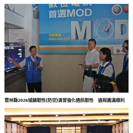
雲林縣2026城鎮韌性(防空)演習強化通訊韌性 過程圓滿順利