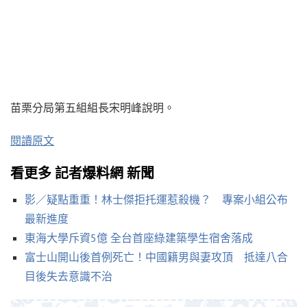
苗栗分局第五組組長宋明峰說明。
閱讀原文
看更多 記者爆料網 新聞
影／疑點重重！林士傑拒托運惹殺機？ 專案小組公布
最新進度
東海大學斥資5億 全台首座綠建築學生宿舍落成
富士山開山後首例死亡！中國籍男與妻攻頂 抵達八合
目後失去意識不治