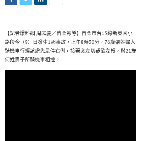
【記者爆料網 周庭慶／苗栗報導】苗栗市台13線新英國小
路段今（9）日發生1起事故，上午8時30分，76歲張姓婦人
騎機車行經該處先是停右側，接著突左切疑欲左轉，與21歲
何姓男子所騎機車相撞。