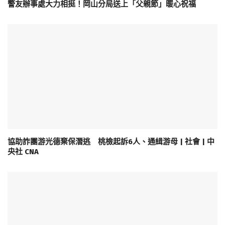
警友辦事處大力相挺！岡山分局送上「父親節」暖心祝福
協助詐團游光德棄保潛逃 桃檢起訴6人、通緝游母 | 社會 | 中
央社 CNA