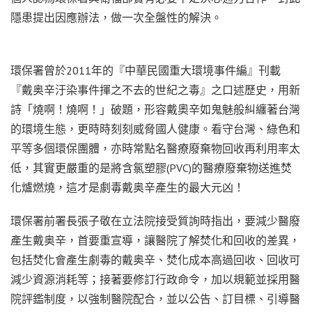
隱患提出因應辦法，做一次全盤性的解決。
環保署曾於2011年的『中華民國重大環境事件編』刊載
『戴奥辛汙染事件揮之不去的世紀之毒』之口述歷史，用新
詩「燒啊！燒啊！」破題，形容戴奧辛如鬼魅般糾纏著台灣
的環境生態，更時時刻刻威脅國人健康。看守台灣、綠色和
平等多個環保團體，亦時常點名醫療廢棄物回收再利用率太
低，其實更嚴重的是將含氯塑膠(PVC)的醫療廢棄物送進焚
化爐燃燒，這才是劇毒戴奥辛產生的最大元凶！
環保署前署長張子敬在立法院接受質詢時指出，要減少醫廢
產生戴奥辛，首要重宣導，讓醫院了解焚化和回收的差異，
包括焚化會產生劇毒的戴奥辛、焚化成本高過回收、回收可
減少資源消耗等；接著要修訂行政命令，加以規範並採用醫
院評鑑制度，以強制醫院配合，並以公告、訂目標、引導醫