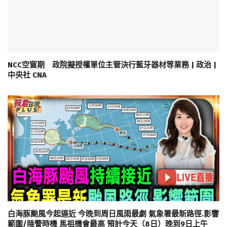
NCC空窗期 政院擬授權單位主管決行藍牙器材等業務 | 政治 |
中央社 CNA
白海豚颱風今起逼近 今晚到周日風雨最劇 氣象署最新路徑.影響
範圍/陸警時機 馬祖機會最高 預計今天（8日）晚到9日上午