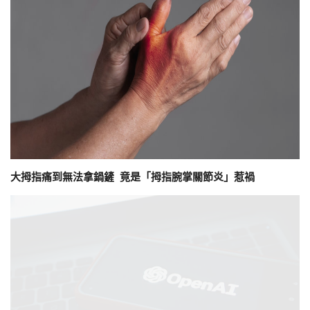
大拇指痛到無法拿鍋鏟 竟是「拇指腕掌關節炎」惹禍