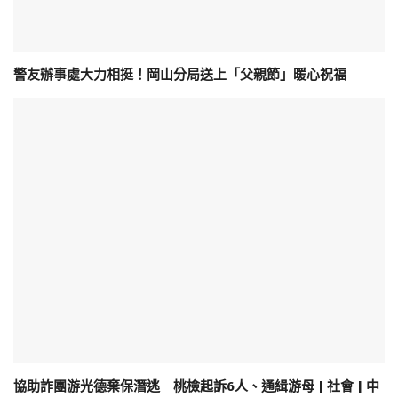
警友辦事處大力相挺！岡山分局送上「父親節」暖心祝福
協助詐團游光德棄保潛逃 桃檢起訴6人、通緝游母 | 社會 | 中