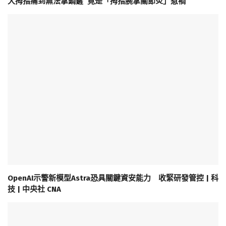
大拇指痛到無法拿鍋鏟 竟是「拇指腕掌關節炎」惹禍
OpenAI示警新模型Astra恐具關鍵資安能力 收緊研發管控 | 科
技 | 中央社 CNA