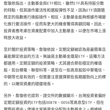
詹璇依指出，主動基金與ETF相比，雖然ETF具有持股分散
的特點，但其操作靈活性和選股彈性不足，因為ETF須跟隨
既定的指數進行換股操作。相反，主動基金能夠根據市場變
化進行靈活操作，從而有更大的機會獲得高額回報。因此，
投資者應考慮在資產配置中加入主動基金，以便在市場上漲
時放大收益。
至於關於投資策略，詹璇依說，定期定額被認為是最簡單且
最能鎖定收益的方法。無論是主動基金還是ETF，這種方法
都適用。定期定額的投資策略，尤其適合那些穩定的權值
股，如台積電、聯發科等，甚至在一些高息股如中華電信、
中鋼等也是有效的，但需要注意選擇那些長期趨勢向上的標
的，以確保資產的穩健增長。
另外，詹璇依也提到，證交所的數據顯示，台灣投資者偏好
定期定額投資的ETF包括00878、0056等高息型ETF，但在
實際投資中，建議大家將資金分配到主動基金上。根據統