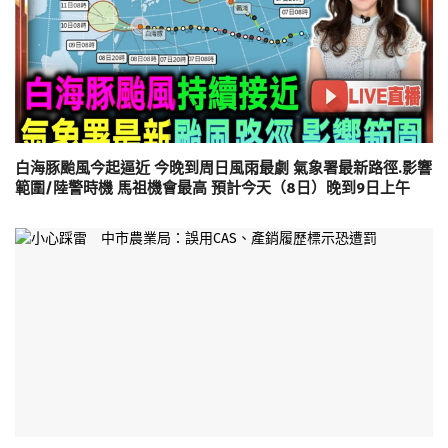
白海豚颱風今起逼近 今晚到周日風雨最劇 氣象署最新路徑.影響
範圍/陸警時機 馬祖機會最高 預計今天（8日）晚到9日上午