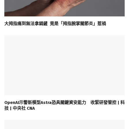
大拇指痛到無法拿鍋鏟 竟是「拇指腕掌關節炎」惹禍
OpenAI示警新模型Astra恐具關鍵資安能力 收緊研發管控 | 科
技 | 中央社 CNA