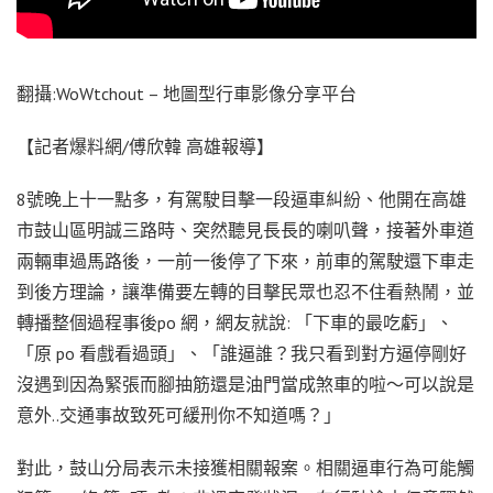
翻攝:WoWtchout – 地圖型行車影像分享平台
【記者爆料網/傅欣韓 高雄報導】
8號晚上十一點多，有駕駛目擊一段逼車糾紛、他開在高雄
市鼓山區明誠三路時、突然聽見長長的喇叭聲，接著外車道
兩輛車過馬路後，一前一後停了下來，前車的駕駛還下車走
到後方理論，讓準備要左轉的目擊民眾也忍不住看熱鬧，並
轉播整個過程事後po 網，網友就說: 「下車的最吃虧」、
「原 po 看戲看過頭」、「誰逼誰？我只看到對方逼停剛好
沒遇到因為緊張而腳抽筋還是油門當成煞車的啦～可以說是
意外..交通事故致死可緩刑你不知道嗎？」
對此，鼓山分局表示未接獲相關報案。相關逼車行為可能觸