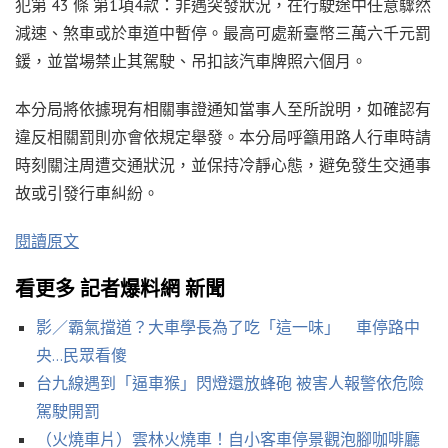
犯第 43 條 第1項4款：非遇突發狀況，在行駛途中任意驟然
減速、煞車或於車道中暫停。最高可處新臺幣三萬六千元罰
鍰，並當場禁止其駕駛、吊扣該汽車牌照六個月。
本分局將依據現有相關事證通知當事人至所說明，如確認有
違反相關罰則亦會依規定舉發。本分局呼籲用路人行車時請
時刻關注周遭交通狀況，並保持冷靜心態，避免發生交通事
故或引發行車糾紛。
閱讀原文
看更多 記者爆料網 新聞
影／霸氣擋道？大車學長為了吃「這一味」 車停路中
央…民眾看傻
台九線遇到「逼車猴」閃燈還放蜂砲 被害人報警依危險
駕駛開罰
（火燒車片）雲林火燒車！自小客車停景觀泡腳咖啡廳