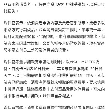
品費用的消費者，可儘速向發卡銀行申請爭議款，以減少金
錢損失。
消保官表示，依消費者申訴內容及業者官網所示，業者多以
網路方式行銷蛋品，並與消費者簽訂三個月、半年或一年，
每月定期配蛋30顆，宅配到府。市府雖輾轉聯繫到業者，但
業者表示因成本增加，公司苦撐多月仍難以經營，現有資產
恐不足支付員工薪資及消費者的退費。
消保官考量爭議款有申請期限限制，以VISA、MASTER為
例，自刷卡日起540日曆天、且業者未提供服務起120日曆
天內，以上日期需再扣除發卡行作業所需的15工作天，即使
業者已經請款，消費者仍得就未領取的蛋品費用，要求信用
卡機構退還；建議透過刷卡支付蛋品費用的消費者，可先向
發卡銀行申請爭議款，以保障自身權益。
消保官提醒，消費者購買繼續性提領的商品或服務時，建議