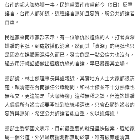
台南的超大咖樁腳一事，民進黨臺南市黨部今（9日）反擊
謠言，台南人都知道，這種謠言無知且惡質，盼公共評論者
自重。
民進黨臺南市黨部表示，有一位靠仇恨造謠的人，打著資深
媒體的名號，到處散播假消息，然而其「資深」的稱號也只
是因為在媒體圈混得久而已，發言倒是一點公信力也沒有，
過去用汙衊話語做出極度仇綠的言論，早已暴露其立場。
黨部說，林士傑理事長與誰親近，其實地方人士大家都很清
楚，賴清德在台南擔任公職期間，和林士傑並不十分熟識也
無私交，更遑論是「大咖樁腳」這種無稽之談，但造謠媒體
人偏偏所有謠言都要牽扯到總統賴清德，只會凸顯造謠者的
惡質與無知，希望公共評論者能自重，勿以訛傳訛！
黨部主委郭國文表示，目前最重要的就是盡快破案，還給家
屬一個公道，外界過度揣測都無助於事，唯有破案釐清真