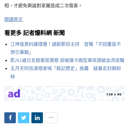
相，才避免輿論對家屬造成二次傷害。
閱讀原文
看更多 記者爆料網 新聞
江坤俊黑料連環爆！請辭節目主持 發聲「不回覆是不
想引筆戰」
影/62歲日女遊客逛鶯歌 卻被撞卡廂型車底頭破血流送醫
五月天阿信演唱會喊「銘記歷史」挨轟 疑暴走封鎖粉
絲