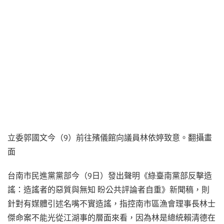
立委郭國文今（9）前往殯儀館向議員林依婷致意。翻攝畫
面
台南市民進黨黨部今（9日）發出聲明《綠臺南黨部反擊造
謠：造謠者的惡質與無知 盼公共評論者自重》新聞稿，則
針對有媒體引述名嘴不實造謠，指控南市區漁會理事長林士
傑命案不能光從江湖事的層面來看，因為林是總統賴清德在