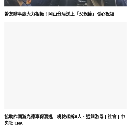
警友辦事處大力相挺！岡山分局送上「父親節」暖心祝福
協助詐團游光德棄保潛逃 桃檢起訴6人、通緝游母 | 社會 | 中
央社 CNA