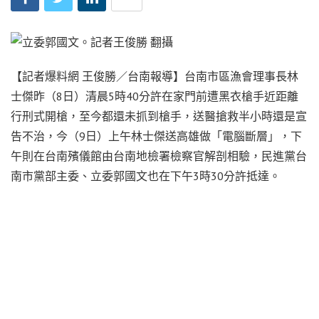
【記者爆料網 王俊勝／台南報導】台南市區漁會理事長林
士傑昨（8日）清晨5時40分許在家門前遭黑衣槍手近距離
行刑式開槍，至今都還未抓到槍手，送醫搶救半小時還是宣
告不治，今（9日）上午林士傑送高雄做「電腦斷層」，下
午則在台南殯儀館由台南地檢署檢察官解剖相驗，民進黨台
南市黨部主委、立委郭國文也在下午3時30分許抵達。