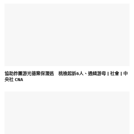
協助詐團游光德棄保潛逃 桃檢起訴6人、通緝游母 | 社會 | 中
央社 CNA