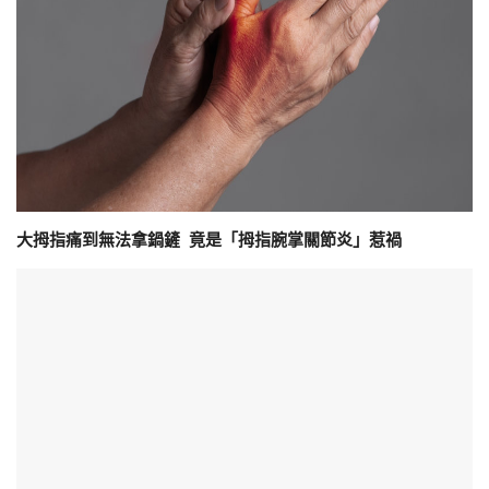
大拇指痛到無法拿鍋鏟 竟是「拇指腕掌關節炎」惹禍