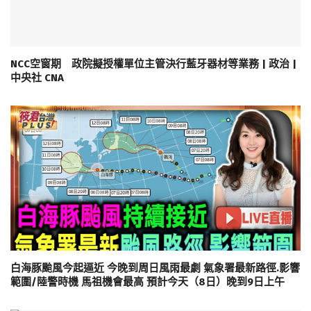
NCC空窗期 政院擬授權單位主管決行藍牙器材等業務 | 政治 |
中央社 CNA
白海豚颱風今起逼近 今晚到周日風雨最劇 氣象署最新路徑.影響
範圍/陸警時機 馬祖機會最高 預計今天（8日）晚到9日上午