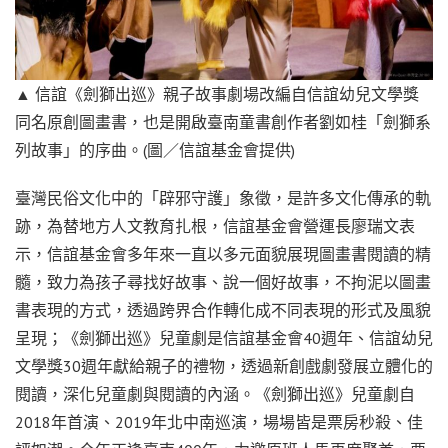
▲ 信誼《劍獅出巡》親子故事劇場改編自信誼幼兒文學獎
同名原創圖畫書，也是開啟臺南童書創作者劉如桂「劍獅系
列故事」的序曲。(圖／信誼基金會提供)
臺灣民俗文化中的「辟邪守護」象徵，是許多文化傳承的軌
跡，為替地方人文教育扎根，信誼基金會營運長廖瑞文表
示，信誼基金會多年來一直以多元面貌展現圖畫書閱讀的精
髓，致力為孩子尋找好故事、說一個好故事，不拘泥以圖畫
書表現的方式，透過跨界合作轉化成不同表現的形式及風貌
呈現；《劍獅出巡》兒童劇是信誼基金會40週年、信誼幼兒
文學獎30週年獻給親子的禮物，透過新創戲劇發展立體化的
閱讀，深化兒童劇與閱讀的內涵。《劍獅出巡》兒童劇自
2018年首演、2019年北中南巡演，場場皆是票房秒殺、佳