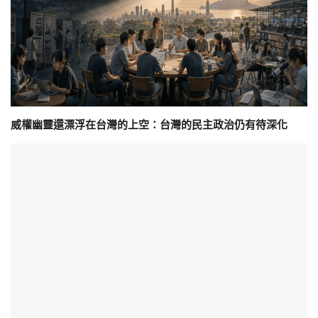
威權幽靈還漂浮在台灣的上空：台灣的民主政治仍有待深化