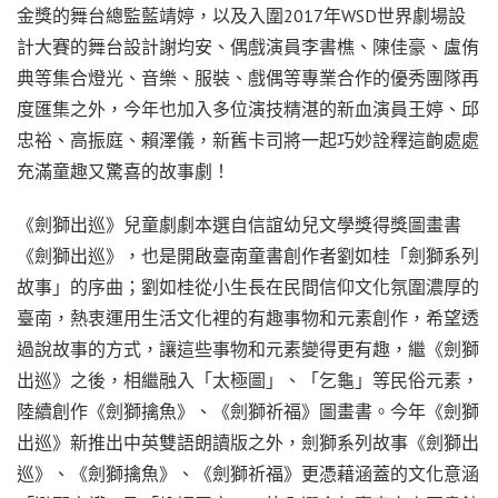
金獎的舞台總監藍靖婷，以及入圍2017年WSD世界劇場設
計大賽的舞台設計謝均安、偶戲演員李書樵、陳佳豪、盧侑
典等集合燈光、音樂、服裝、戲偶等專業合作的優秀團隊再
度匯集之外，今年也加入多位演技精湛的新血演員王婷、邱
忠裕、高振庭、賴澤儀，新舊卡司將一起巧妙詮釋這齣處處
充滿童趣又驚喜的故事劇！
《劍獅出巡》兒童劇劇本選自信誼幼兒文學獎得獎圖畫書
《劍獅出巡》，也是開啟臺南童書創作者劉如桂「劍獅系列
故事」的序曲；劉如桂從小生長在民間信仰文化氛圍濃厚的
臺南，熱衷運用生活文化裡的有趣事物和元素創作，希望透
過說故事的方式，讓這些事物和元素變得更有趣，繼《劍獅
出巡》之後，相繼融入「太極圖」、「乞龜」等民俗元素，
陸續創作《劍獅擒魚》、《劍獅祈福》圖畫書。今年《劍獅
出巡》新推出中英雙語朗讀版之外，劍獅系列故事《劍獅出
巡》、《劍獅擒魚》、《劍獅祈福》更憑藉涵蓋的文化意涵