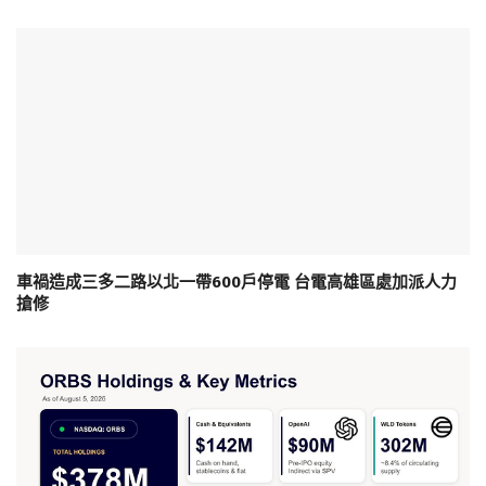
車禍造成三多二路以北一帶600戶停電 台電高雄區處加派人力
搶修