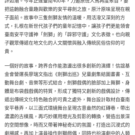
評如潮。今年正逢臺南400年，力邀原班人馬再度聚首，要
把這齣融合童趣與歡樂的安平尋劍之旅，原汁原味呈現在親
子面前。故事中三隻劍獅友情的溫暖，用活潑又深刻的方
式，扎根在新世代孩子們的童年記憶中，讓孩子們更能領會
臺南安平守護神「劍獅」的「辟邪守護」文化表徵。也向親
子觀眾傳遞在地文化的人文關懷與融入傳統民俗信仰的可
貴。
一個好的故事，跨界合作能激盪出很多創新的演繹！信誼基
金會營運長廖瑞文指出《劍獅出巡》兒童劇集結圖畫書、互
動舞台劇、音樂等形式結合，劍獅戲偶的臉部加上舞獅、身
體是布袋戲戲偶的特質，形成了獨特又創新的戲偶設計，傳
遞出傳統文化特色融合的可貴之處外，舞台設計取材自臺南
安平巷弄，以三面式環繞舞台呈現古意盎然的紅磚巷，帶出
濃濃的古樸風，再巧妙運用燈光及剪影的轉換，營造出景深
的空間想像，時而又帶著神秘奇幻的氛圍，打造出沉浸式的
劇場感。再加上演員操作劍獅戲偶，同時也扮演劇中的人類