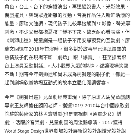
角色，台上、台下的穿插演出，再透過說書人、光影效果、
偶戲道具，與觀眾近距離的互動，皆為作品注入新鮮活潑的
能量。廖瑞文強調，現代孩子比較早接觸到3C影像、聲光等
刺激，不少父母都擔憂孩子靜不下來、缺乏耐心看表演，但
《劍獅出巡》兒童劇是一場孩子不用安靜觀賞的互動劇。廖
瑞文回憶在2018年首演時，很多對於故事早已滾瓜爛熟的
熱情孩子們在現場不斷「劇透」 跟「爆雷」，甚至搶著跟
台上演員互動對話…。大小觀眾入戲的熱情，都讓現場笑聲
不斷！期待今年劍獅迷和尚未成為劍獅迷的親子們，都能一
起到劇場欣賞這場互動式的故事立體化閱讀饗宴。
今年《劍獅出巡》兒童劇經典重現，除了原班人馬兒童戲劇
專家王友輝擔任顧問老師、獲選2019-2020年台中國家歌劇
院駐館藝術家的林孟寰編劇(也是電視劇《通靈少女》編
劇)、活躍於音樂劇、兒童劇團的周浚鵬導演、2017獲得
World Stage Design世界劇場設計展新銳設計組燈光設計組