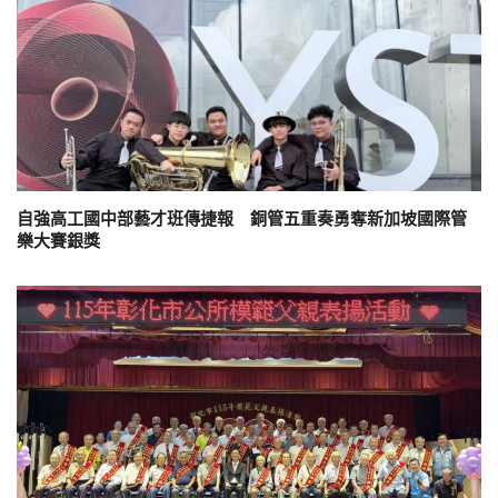
自強高工國中部藝才班傳捷報 銅管五重奏勇奪新加坡國際管
樂大賽銀獎