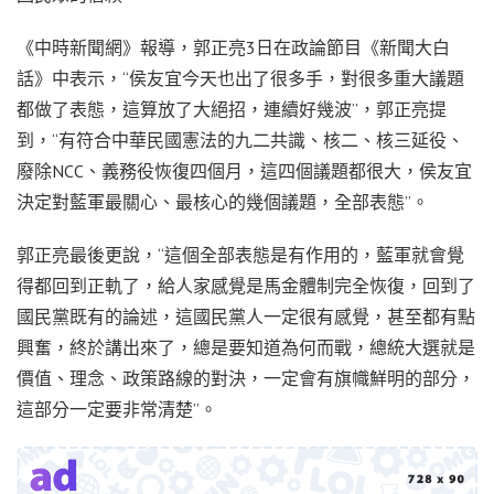
《中時新聞網》報導，郭正亮3日在政論節目《新聞大白
話》中表示，“侯友宜今天也出了很多手，對很多重大議題
都做了表態，這算放了大絕招，連續好幾波”，郭正亮提
到，“有符合中華民國憲法的九二共識、核二、核三延役、
廢除NCC、義務役恢復四個月，這四個議題都很大，侯友宜
決定對藍軍最關心、最核心的幾個議題，全部表態”。
郭正亮最後更說，“這個全部表態是有作用的，藍軍就會覺
得都回到正軌了，給人家感覺是馬金體制完全恢復，回到了
國民黨既有的論述，這國民黨人一定很有感覺，甚至都有點
興奮，終於講出來了，總是要知道為何而戰，總統大選就是
價值、理念、政策路線的對決，一定會有旗幟鮮明的部分，
這部分一定要非常清楚”。