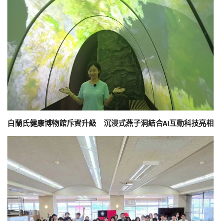
白蘭氏健康博物館斥資升級 沉浸式燕子洞結合AI互動科技亮相