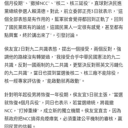
個月役期”、“撤掉NCC”、“核二、核三延役”，直球對決民進
黨總統參選人賴清德。對此，前立委郭正亮3日就表示，“這
個全部表態是有作用的，藍軍就會覺得都回到正軌了，回到
了國民黨既有的論述，這國民黨人一定很有感覺，甚至都有
點興奮，終於講出來了”，引發討論。
侯友宜2日對九二共識表態，提出一個接受，兩個反對，強
調他的路線沒有轉變過，“我接受合乎中華民國憲法的九二
共識，反對一國兩制的九二共識，更堅決反對蔡英文污衊化
的九二共識”，當日也提到當選後核二、核三廠不能除役，
核一經專家評估後，“能啟動就再啟動”。
針對明年起役男將恢復一年役期，侯友宜3日就主張，“當選
就恢復4個月兵役”，同日也表示，若當選總統，將裁撤
NCC，“打掉重練”，成立新的獨立機關。侯友宜直言，因為
蔡政府把NCC搞得烏煙瘴氣，必須重建公平機制的審核，贏
回民眾的信賴。