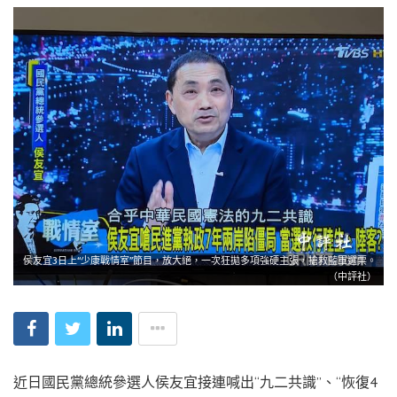
侯友宜3日上“少康戰情室”節目，放大絕，一次狂拋多項強硬主張，搶救藍軍選票。
（中評社）
近日國民黨總統參選人侯友宜接連喊出“九二共識”、“恢復4