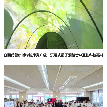
白蘭氏健康博物館斥資升級 沉浸式燕子洞結合AI互動科技亮相