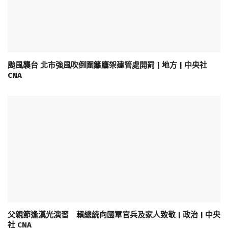
颱風襲台 北市強風吹倒圍籬鷹架建管處開罰 | 地方 | 中央社
CNA
父親節逢漢光演習 賴總統向國軍官兵及家人致敬 | 政治 | 中央
社 CNA