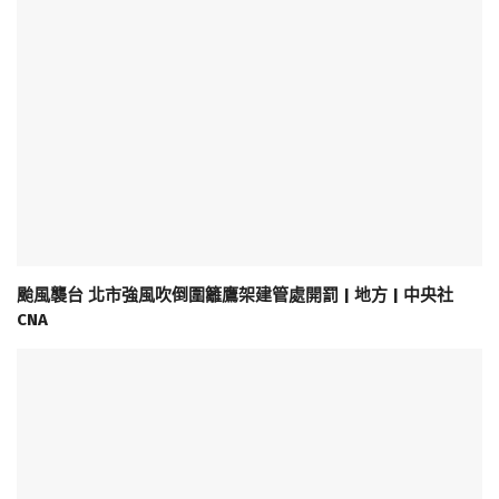
颱風襲台 北市強風吹倒圍籬鷹架建管處開罰 | 地方 | 中央社
CNA