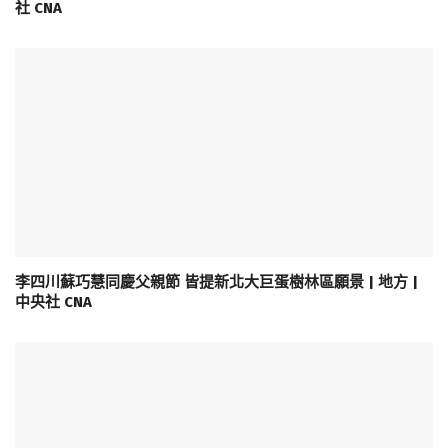
社 CNA
李四川蘇巧慧同慶父親節 皆提新北大巨蛋樹林區願景 | 地方 |
中央社 CNA