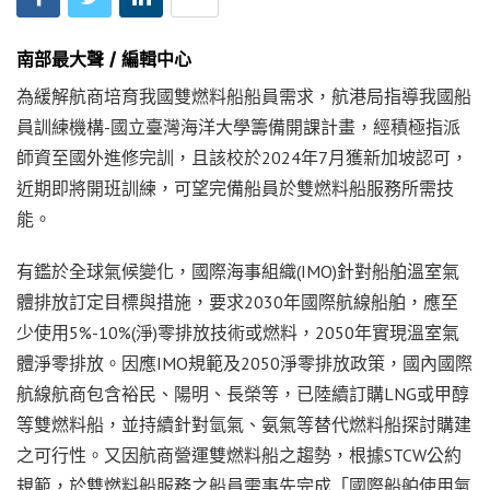
南部最大聲 / 編輯中心
為緩解航商培育我國雙燃料船船員需求，航港局指導我國船
員訓練機構-國立臺灣海洋大學籌備開課計畫，經積極指派
師資至國外進修完訓，且該校於2024年7月獲新加坡認可，
近期即將開班訓練，可望完備船員於雙燃料船服務所需技
能。
有鑑於全球氣候變化，國際海事組織(IMO)針對船舶溫室氣
體排放訂定目標與措施，要求2030年國際航線船舶，應至
少使用5%-10%(淨)零排放技術或燃料，2050年實現溫室氣
體淨零排放。因應IMO規範及2050淨零排放政策，國內國際
航線航商包含裕民、陽明、長榮等，已陸續訂購LNG或甲醇
等雙燃料船，並持續針對氫氣、氨氣等替代燃料船探討購建
之可行性。又因航商營運雙燃料船之趨勢，根據STCW公約
規範，於雙燃料船服務之船員需事先完成「國際船舶使用氣