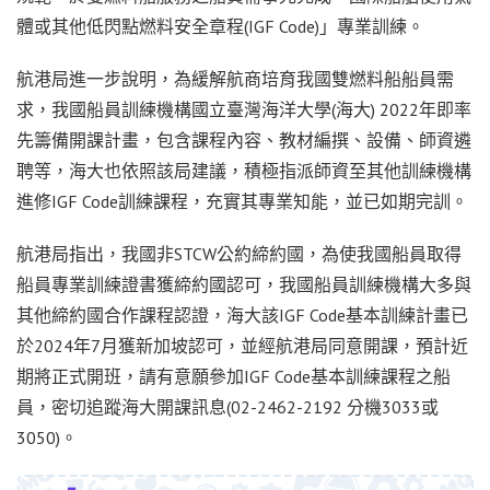
體或其他低閃點燃料安全章程(IGF Code)」專業訓練。
航港局進一步說明，為緩解航商培育我國雙燃料船船員需
求，我國船員訓練機構國立臺灣海洋大學(海大) 2022年即率
先籌備開課計畫，包含課程內容、教材編撰、設備、師資遴
聘等，海大也依照該局建議，積極指派師資至其他訓練機構
進修IGF Code訓練課程，充實其專業知能，並已如期完訓。
航港局指出，我國非STCW公約締約國，為使我國船員取得
船員專業訓練證書獲締約國認可，我國船員訓練機構大多與
其他締約國合作課程認證，海大該IGF Code基本訓練計畫已
於2024年7月獲新加坡認可，並經航港局同意開課，預計近
期將正式開班，請有意願參加IGF Code基本訓練課程之船
員，密切追蹤海大開課訊息(02-2462-2192 分機3033或
3050)。