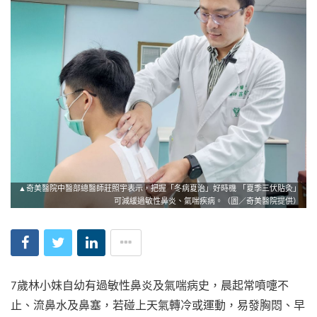
▲奇美醫院中醫部總醫師莊照宇表示，把握「冬病夏治」好時機 「夏季三伏貼灸」
可減緩過敏性鼻炎、氣喘疾病。（圖／奇美醫院提供）
7歲林小妹自幼有過敏性鼻炎及氣喘病史，晨起常噴嚏不
止、流鼻水及鼻塞，若碰上天氣轉冷或運動，易發胸悶、早