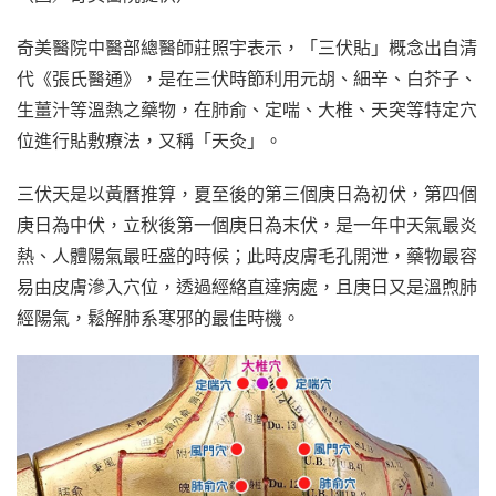
奇美醫院中醫部總醫師莊照宇表示，「三伏貼」概念出自清
代《張氏醫通》，是在三伏時節利用元胡、細辛、白芥子、
生薑汁等溫熱之藥物，在肺俞、定喘、大椎、天突等特定穴
位進行貼敷療法，又稱「天灸」。
三伏天是以黃曆推算，夏至後的第三個庚日為初伏，第四個
庚日為中伏，立秋後第一個庚日為末伏，是一年中天氣最炎
熱、人體陽氣最旺盛的時候；此時皮膚毛孔開泄，藥物最容
易由皮膚滲入穴位，透過經絡直達病處，且庚日又是溫煦肺
經陽氣，鬆解肺系寒邪的最佳時機。