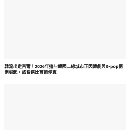
韓流出走首爾！2026年這些韓國二線城市正因韓劇與K-pop悄
悄崛起，旅費還比首爾便宜