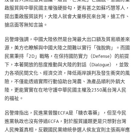
啟服貿與中華民國主權強硬掛勾，更有甚之如蘇巧慧等人，
提出重啟服貿談判，大陸人就會大量移民來台灣，搶工作、
搶店面等無知言論。
呂謦煒強調，中國大陸依然是台灣最大出口額及貿易順差來
源，美方也瞭解與中國大陸之間難以實行「強脫鉤」。而國
民黨秉持「2D」戰略，在保持國防實力（Defense）的前提
下，本著開放的態度推動與大陸的對話（Dialogue），並致
力各項民間文化、經濟交流，降低兩岸誤判及發生衝突的風
險，不僅能透過實際行動協助台灣農、漁產品順利外銷大
陸，更能實實在在地守護中華民國主權及2350萬台灣人民
的福祉。
呂謦煒指出，民進黨曾酸ECFA是「糖衣毒藥」，但至今民
進黨執政也沒有停過ECFA，對於服貿議題更是只想對台灣
人民掩蓋真相，反觀國民黨總統參選人侯友宜則主張兩岸應