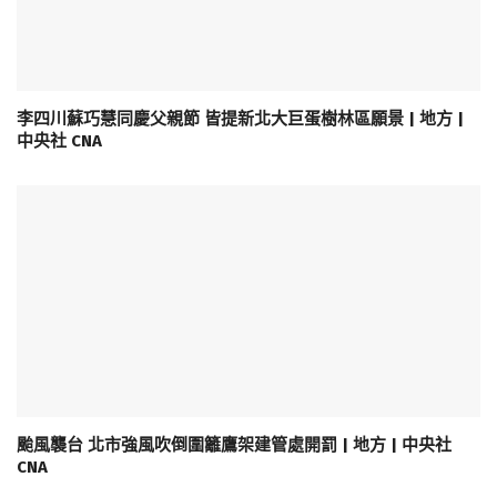
李四川蘇巧慧同慶父親節 皆提新北大巨蛋樹林區願景 | 地方 |
中央社 CNA
颱風襲台 北市強風吹倒圍籬鷹架建管處開罰 | 地方 | 中央社
CNA