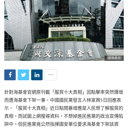
(翻攝畫面)
針對海基會官網原刊載「服貿十大真相」因點擊率突然爆增
而遭海基會下架一事，中國國民黨發言人林家興5日回應表
示，「服貿十大真相」近日點閱暴增應是人民想了解服貿的
真相，而試圖上網搜尋資料，不想掉進民進黨的政治宣傳陷
阱中。但民進黨竟公然指揮國安單位要求海基會下架該資