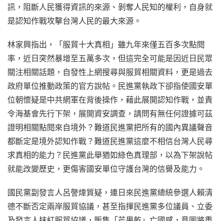
訊，阻斷人民獲得資訊的來源、剝奪人民知的權利，自身就
是認知作戰攻擊台灣人民的最大來源。
林家興指出，「服貿十大真相」雖九年來僅五百多次點閱
率，近日突然暴增至五萬多次，但這完全可能是因近日民眾
關注相關話題，自發性上網搜尋與服貿相關資料，更是過去
政府單位推動政策的官方說帖。民進黨執政下卻指使國安單
位朝懷疑是中共網軍在背後操作，藉此展開認知作戰，並責
令海基會先行下架，展開資安調查，請問有無任何證據可茲
證明相關點閱來自境外？難道民進黨把所有的國內異議聲音
都斷定是境外認知作戰？難道民進黨這麼不相信台灣人民尋
求真相的能力？民進黨此舉猶如綠色真理部，以為下架說帖
就能改變歷史，更傷害國安單位守護台灣的信譽及能力。
國民黨副發言人呂謦煒質疑，連日來民進黨總統參選人賴清
德不斷否定兩岸服貿協議，甚至指揮民進黨多位議員、立委
及發言人抹紅服貿協議，販售「芒果乾」亡國感，意圖將重