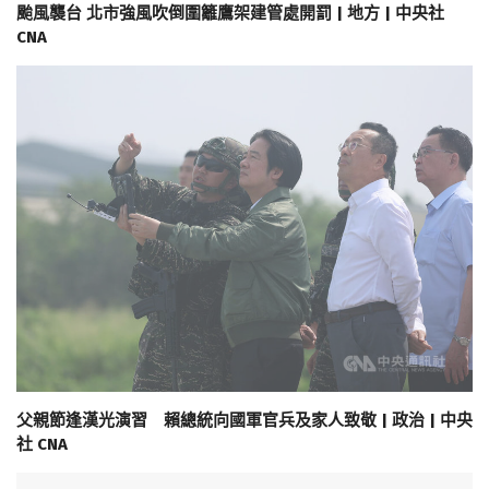
颱風襲台 北市強風吹倒圍籬鷹架建管處開罰 | 地方 | 中央社
CNA
父親節逢漢光演習 賴總統向國軍官兵及家人致敬 | 政治 | 中央
社 CNA