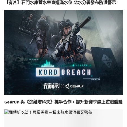
【有片】石門水庫蓄水率直逼滿水位 北水分署發布防洪警示
GearUP 與《逃離塔科夫》攜手合作，提升新賽季線上遊戲體驗