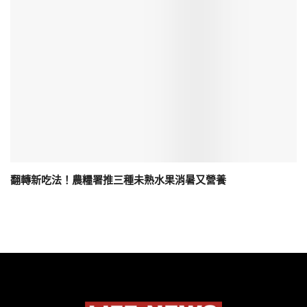
翻轉新吃法！農糧署推三種未熟水果消暑又營養