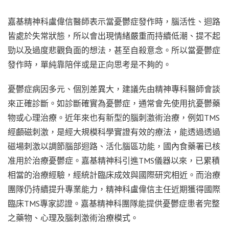
嘉基精神科盧偉信醫師表示當憂鬱症發作時，腦活性、迴路
皆處於失常狀態，所以會出現情緒嚴重而持續低潮、提不起
勁以及過度悲觀負面的想法，甚至自殺意念。所以當憂鬱症
發作時，單純靠陪伴或是正向思考是不夠的。
憂鬱症病因多元、個別差異大，建議先由精神專科醫師會談
來正確診斷。如診斷確實為憂鬱症，通常會先使用抗憂鬱藥
物或心理治療。近年來也有新型的腦刺激術治療，例如TMS
經顱磁刺激，是經大規模科學實證有效的療法，能透過透過
磁場刺激以調節腦部迴路、活化腦區功能，國內食藥署已核
准用於治療憂鬱症。嘉基精神科引進TMS儀器以來，已累積
相當的治療經驗，經統計臨床成效與國際研究相近。而治療
團隊仍持續提升專業能力，精神科盧偉信主任近期獲得國際
臨床TMS專家認證。嘉基精神科團隊能提供憂鬱症患者完整
之藥物、心理及腦刺激術治療模式。