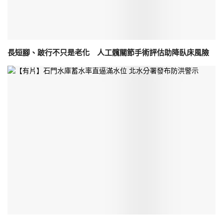
長短腳、跛行不只是老化 人工髖關節手術評估助降臥床風險