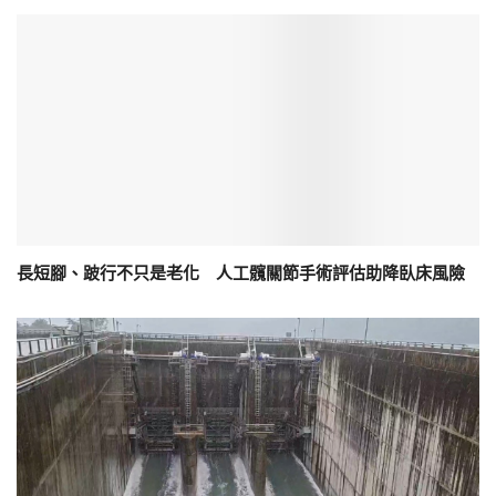
長短腳、跛行不只是老化 人工髖關節手術評估助降臥床風險