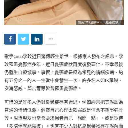
使用TMS治療中。（嘉基提供）
歌手Coco李玟近日驚傳輕生離世，根據家人發布之訊息，李
玟罹患憂鬱症多年，近日憂鬱症狀再度復發惡化，不幸最後
仍發生自殺憾事。事實上憂鬱症是極為常見的情緒疾病，約
有五分之一的人一生當中會發生一次，許多名人如JK羅琳、
安海瑟威、邱吉爾等皆曾罹患憂鬱症。
可惜的是許多人仍對憂鬱症存有迷思，例如經常把其誤認為
普通的情緒低潮、個案自己心理太軟弱或是信念不夠堅強等
等。周遭親友也常會要求患者自己「想開一點」、或是期待
「多陪伴就能恢復」。也有不少人對抗憂鬱藥物存在誤解而