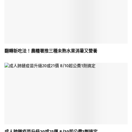
翻轉新吃法！農糧署推三種未熟水果消暑又營養
成人肺鏈疫苗升級20或21價 8/10起公費1劑搞定