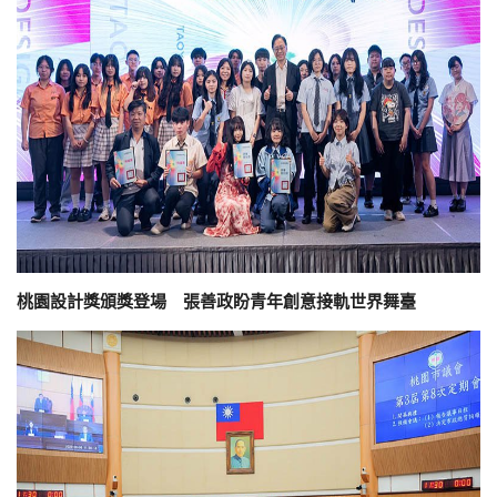
桃園設計獎頒獎登場 張善政盼青年創意接軌世界舞臺