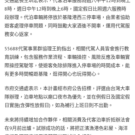
交通處長王圳宏表示，代客泊車服務為週六中午12時到晚上
8時，週日中午12時到晚上6時，國定假日比照週六服務時
段辦理。代泊車輛將停放於基隆港西三停車場，由業者協助
遊客處理停車問題，同時鼓勵大家酒後不開車，運用代駕服
務安心返家。
55688代駕事業群協理王鈞指出，相關代駕人員皆會進行教
育訓練，包含服務作業流程、車輛操控、風險反應及車輛實
際操控駕駛等，使遊客免除排隊進入停車場的時間成本，能
有更多時間暢遊基隆，逛得開心也玩得開心。
市府交通處表示，本計畫經市府公告招標，評選由台灣大車
隊辦理，泊車地點以廟口夜市為優先，並在例假日及國定假
日實施(含彈性放假日)，如為補行上班日則不出勤。
未來將持續增加合作夥伴，相關消費及代客泊車折抵辦法會
在9月前出爐。試辦成功的話，將把正濱漁港色彩屋、海洋