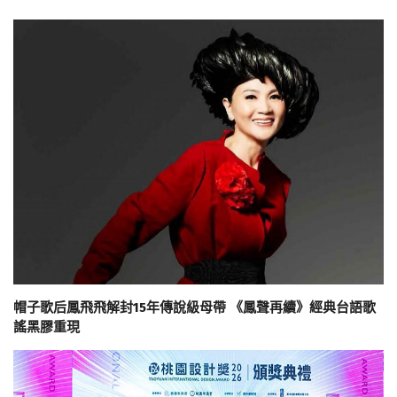
帽子歌后鳳飛飛解封15年傳說級母帶 《鳳聲再續》經典台語歌
謠黑膠重現