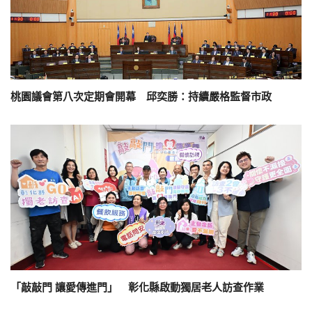
桃園議會第八次定期會開幕 邱奕勝：持續嚴格監督市政
「敲敲門 讓愛傳進門」 彰化縣啟動獨居老人訪查作業