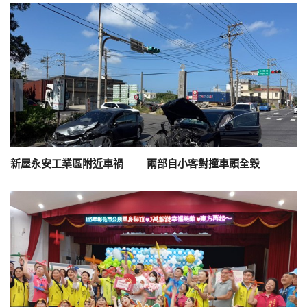
新屋永安工業區附近車禍 兩部自小客對撞車頭全毀