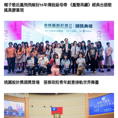
帽子歌后鳳飛飛解封15年傳說級母帶 《鳳聲再續》經典台語歌
謠黑膠重現
桃園設計獎頒獎登場 張善政盼青年創意接軌世界舞臺