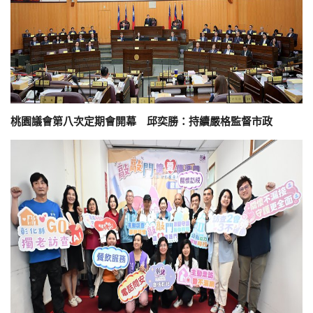
桃園議會第八次定期會開幕 邱奕勝：持續嚴格監督市政