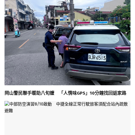
岡山警民聯手暖助八旬嬤 「人情味GPS」10分鐘找回返家路