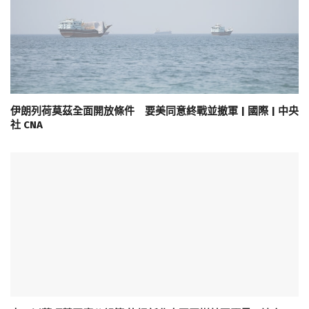
伊朗列荷莫茲全面開放條件 要美同意終戰並撤軍 | 國際 | 中央
社 CNA