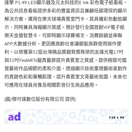
達擎 P1.49 LED顯示器及元太科技的E Ink 彩色電子紙看板，
為公共訊息看板提供多彩的豐富資訊且兼顧低碳環保的顯示
解決方案，運用在樂天球場貴賓室門卡，其具備彩色動態顯
示、同時兼具海報顯示質感。預計發行全國首創VIP電子紙
樂天金猿智慧卡，可即時顯示球賽場次、消費餘額並串聯
APP大數據分析，更因應高齡社會讓銀髮族群使用操作便
利。以榮獲第32屆台灣精品獎銀質獎殊榮的友達光電17吋
與32吋FindARTs擬真藝屏提升貴賓室之質感，提供極致可鑑
賞藝術作品細節的柔和介面，透過顯示技術重現藝術家創作
的真跡色彩和筆觸肌理，提升貴賓室文青藝術氛圍，未來也
可應用在球員肖像及相關影音衍生商品應用。
(圖/傑可達數位股份有限公司 提供)