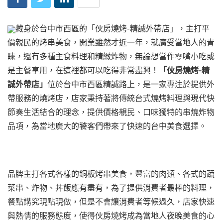
藏身於台中市西區的「伙房燒烤-精誠外帶店」，主打平
價親民的烤串美食，開業雖然才近一年，就廣受當地人的青
睞，還有多種主食料理和精緻炸物，無論想當作零嘴小吃或
是主餐享用，在這裡都可以吃得非常盡興！
「伙房燒烤-精
誠外帶店」
位於台中市西區精誠路上，是一家專注於提供外
帶服務的燒烤店，店家秉持著將傳統台式燒烤料理與現代快
節奏生活結合的理念，提供價格親民、口味獨特的串燒炸物
品項，為當地廣大的饕客們帶來了快速的台中美食選擇。
品牌主打各式各樣的銅板烤串美食，豐富的肉類、各式的蔬
菜串、炸物、丼飯應有盡有，為了提供消費者最棒的料理，
餐點講究現點現做，但是不會讓消費者等候過久，店家快速
與熱情的服務態度，使得伙房燒烤成為當地人夜晚美食的心