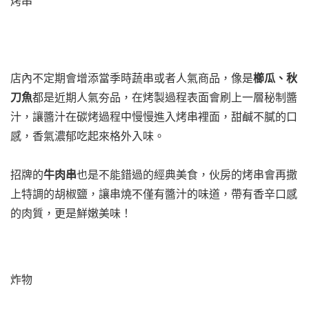
烤串
店內不定期會增添當季時蔬串或者人氣商品，像是
櫛瓜、秋
刀魚
都是近期人氣夯品，在烤製過程表面會刷上一層秘制醬
汁，讓醬汁在碳烤過程中慢慢進入烤串裡面，甜鹹不膩的口
感，香氣濃郁吃起來格外入味。
招牌的
牛肉串
也是不能錯過的經典美食，伙房的烤串會再撒
上特調的胡椒鹽，讓串燒不僅有醬汁的味道，帶有香辛口感
的肉質，更是鮮嫩美味！
炸物