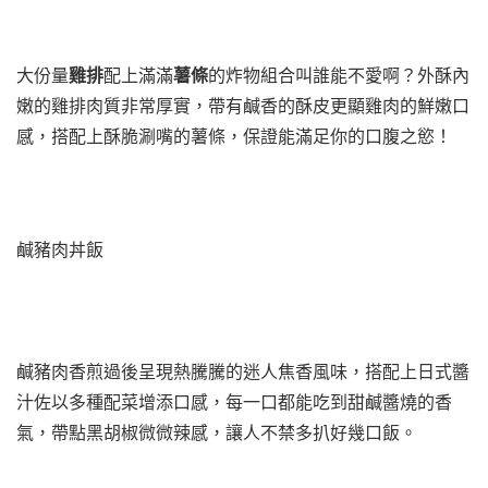
大份量
雞排
配上滿滿
薯條
的炸物組合叫誰能不愛啊？外酥內
嫩的雞排肉質非常厚實，帶有鹹香的酥皮更顯雞肉的鮮嫩口
感，搭配上酥脆涮嘴的薯條，保證能滿足你的口腹之慾！
鹹豬肉丼飯
鹹豬肉香煎過後呈現熱騰騰的迷人焦香風味，搭配上日式醬
汁佐以多種配菜增添口感，每一口都能吃到甜鹹醬燒的香
氣，帶點黑胡椒微微辣感，讓人不禁多扒好幾口飯。