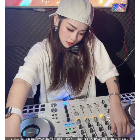
▲Sky Bar 8月每週六夜晚6點至8點，邀請DJ 演出並搭配暢飲活動，每人$399，圖