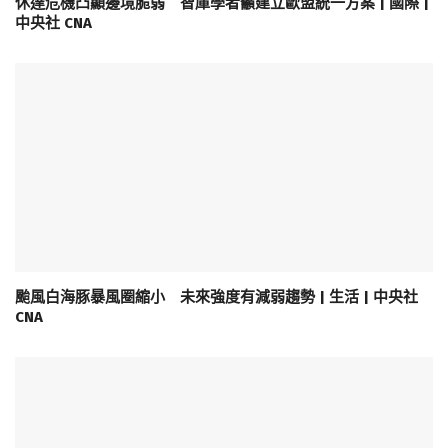
休達危機凸顯邊境脆弱 智庫學者籲建立歐盟統一方案 | 國際 |
中央社 CNA
颱風白海豚暴風圈縮小 未來強度有減弱趨勢 | 生活 | 中央社
CNA