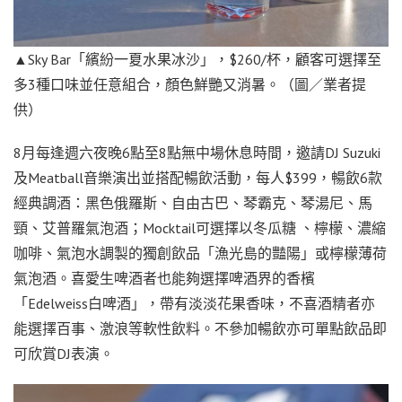
▲Sky Bar「繽紛一夏水果冰沙」，$260/杯，顧客可選擇至
多3種口味並任意組合，顏色鮮艷又消暑。（圖／業者提
供）
8月每逢週六夜晚6點至8點無中場休息時間，邀請DJ Suzuki
及Meatball音樂演出並搭配暢飲活動，每人$399，暢飲6款
經典調酒：黑色俄羅斯、自由古巴、琴霸克、琴湯尼、馬
頸、艾普羅氣泡酒；Mocktail可選擇以冬瓜糖 、檸檬、濃縮
咖啡、氣泡水調製的獨創飲品「漁光島的豔陽」或檸檬薄荷
氣泡酒。喜愛生啤酒者也能夠選擇啤酒界的香檳
「Edelweiss白啤酒」，帶有淡淡花果香味，不喜酒精者亦
能選擇百事、激浪等軟性飲料。不參加暢飲亦可單點飲品即
可欣賞DJ表演。