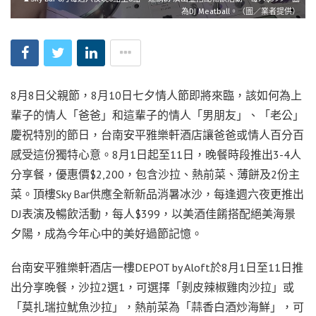
為DJ Meatball。（圖／業者提供）
8月8日父親節，8月10日七夕情人節即將來臨，該如何為上
輩子的情人「爸爸」和這輩子的情人「男朋友」、「老公」
慶祝特別的節日，台南安平雅樂軒酒店讓爸爸或情人百分百
感受這份獨特心意。8月1日起至11日，晚餐時段推出3-4人
分享餐，優惠價$2,200，包含沙拉、熱前菜、薄餅及2份主
菜。頂樓Sky Bar供應全新新品消暑冰沙，每逢週六夜更推出
DJ表演及暢飲活動，每人$399，以美酒佳餚搭配絕美海景
夕陽，成為今年心中的美好過節記憶。
台南安平雅樂軒酒店一樓DEPOT by Aloft於8月1日至11日推
出分享晚餐，沙拉2選1，可選擇「剝皮辣椒雞肉沙拉」或
「莫扎瑞拉魷魚沙拉」，熱前菜為「蒜香白酒炒海鮮」，可