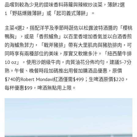
品嚐到較為少見的提味香料蒔蘿與辣椒炒淡菜，薄餅2選
1「野菇燻雞薄餅」或「起司義式薄餅」。
主菜4選2，搭配洋芋及季節時蔬佐以松露波特酒醬的「櫻桃
鴨胸」，或是「香煎鱸魚」以百里香增加香氣並以白酒香煎
的海鱸魚菲力，「戰斧豬排」帶有大里肌肉與豬肋排肉，可
同時享有兩種部位的美味，厚實又軟嫩多汁。「紐西蘭牛排
10 oz」，使用沙朗級牛肉，肉質油花分佈均勻，建議5-7分
熟。午餐、晚餐時段加碼推出用餐加購酒品優惠，原價
$740的Robert Mondavi紅酒僅需$499；生啤酒原價$220，
每杯優惠$99，啤酒無點用上限。