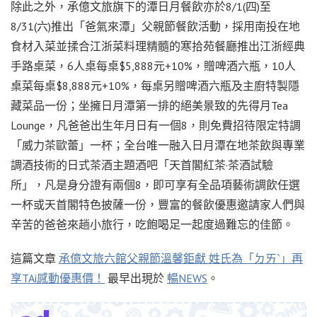
除此之外，承億文旅旗下的潭日月餐飲亦於8/1(四)至
8/31(六)推出「爸氣來潭」父親節餐飲活動，採用南投在地
食材入菜並揉合江浙菜料理精髓的寒拾苑餐廳推出江浙經典
手路桌菜，6人桌每桌$5,888元+10%，贈啤酒六瓶，10人
桌菜每桌$8,888元+10%，每桌另贈啤酒六瓶及主廚特製隱
藏菜品一份；坐擁日月潭第一排的絕美景致的先得月Tea
Lounge，凡爸爸出生年月日有一個8，則免費招待限定特調
「威力茶歐蕾」一杯；全台唯一融入日月潭在地茶飲與專業
調酒技術的日式茶酒主題酒吧「天首閣紅茶·茶酒試驗
所」，凡是身分證有兩個8，即可享有全品項藝術調飲任選
一杯或天首閣特色披薩一份，豐富的餐飲優惠邀請家人們與
辛苦的爸爸來趟小旅行，吃飽喝足一起度過難忘的佳節。
這篇文章
承億文旅六館父親節溫馨鉅獻 姓氏為「ㄉㄞˋ」再
享TAi感動優惠價！
最早出現於
暢NEWS
。