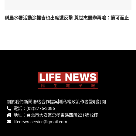
稱農水署活動涂權吉也出席遭反擊 黃世杰競辦再嗆：適可而止
關於我們
新聞聯絡
合作提案
隱私權政策
作者聲明
訂閱
電話：(02)2776-3386
地址：台北市大安區忠孝東路四段221號12樓
lifenews.service@gmail.com