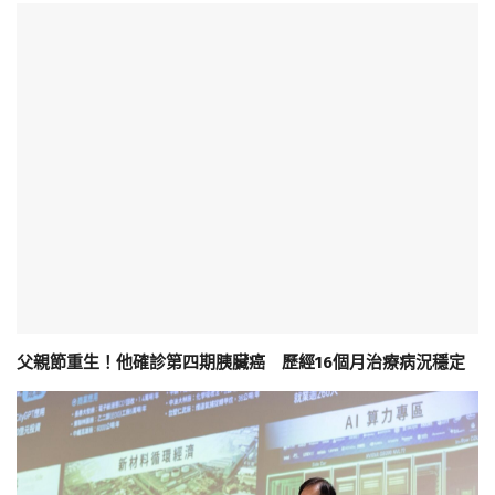
父親節重生！他確診第四期胰臟癌 歷經16個月治療病況穩定