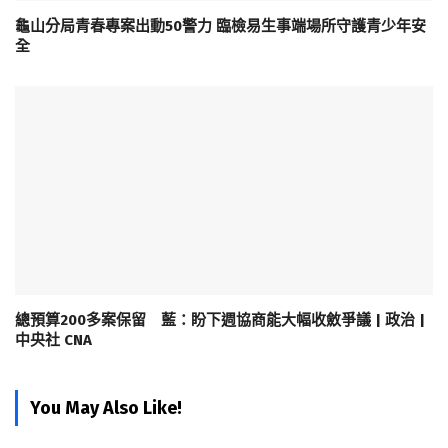
龜山分局青春專案出動50警力 臨檢易生事端場所守護青少年安
全
總預算200多案保留 藍：盼下週協商能大幅收斂爭議 | 政治 |
中央社 CNA
You May Also Like!