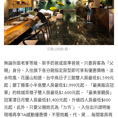
花蓮山知道1樓。
無論你是老爹等級、新手奶爸或是準爸爸，只要房客為「父
親」身分，入住旗下各分館指定房型即可享有優惠價格，淡
水吹風、花蓮山知道、台中鳥日子三館雙人房最低$1,599元
起；墾丁雅客小半島雙人房最低$2,999元起、「最美飯店冠
軍」的桃城茶樣子雙人房最低$2,600元起、「最美景觀房」
冠軍潭日月雙人房最低$3,400元起，升級四人房最低$600
元起，此外，只要父親姓氏為「ㄉㄞˋ」，入住出示證明後
現場再享TAi感動優惠價，不管姓戴、代、黛……每間客房再