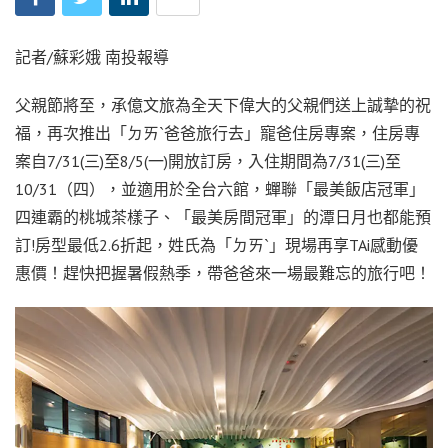
記者/蘇彩娥 南投報導
父親節將至，承億文旅為全天下偉大的父親們送上誠摯的祝
福，再次推出「ㄉㄞˋ爸爸旅行去」寵爸住房專案，住房專
案自7/31(三)至8/5(一)開放訂房，入住期間為7/31(三)至
10/31（四），並適用於全台六館，蟬聯「最美飯店冠軍」
四連霸的桃城茶樣子、「最美房間冠軍」的潭日月也都能預
訂!房型最低2.6折起，姓氏為「ㄉㄞˋ」現場再享TAi感動優
惠價！趕快把握暑假熱季，帶爸爸來一場最難忘的旅行吧！