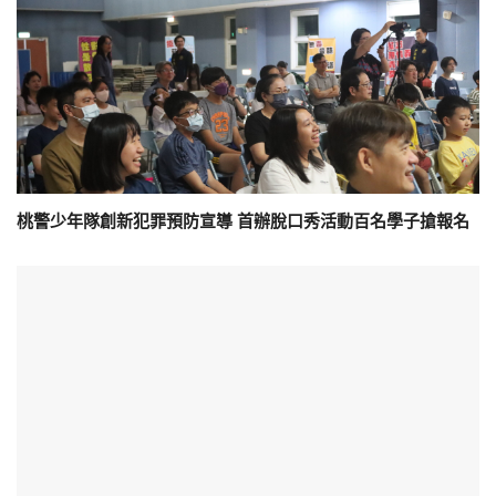
桃警少年隊創新犯罪預防宣導 首辦脫口秀活動百名學子搶報名