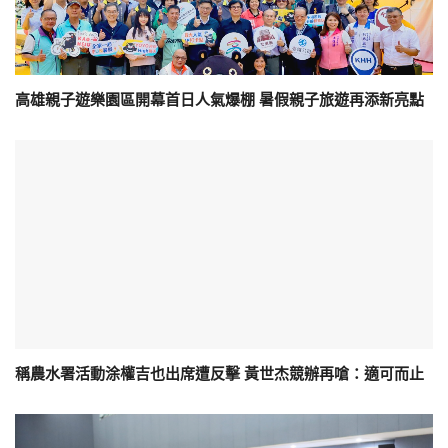
高雄親子遊樂園區開幕首日人氣爆棚 暑假親子旅遊再添新亮點
稱農水署活動涂權吉也出席遭反擊 黃世杰競辦再嗆：適可而止