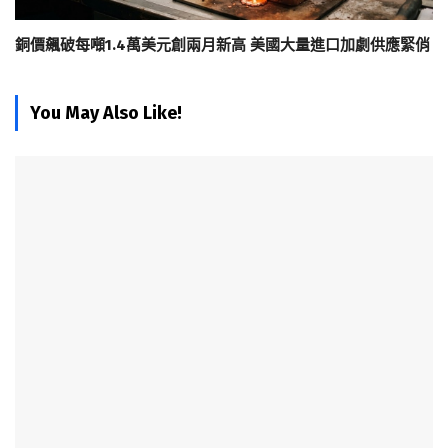
銅價飆破每噸1.4萬美元創兩月新高 美國大量進口加劇供應緊俏
You May Also Like!