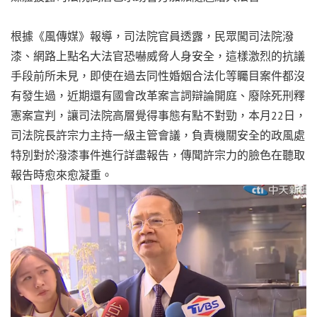
根據《風傳媒》報導，司法院官員透露，民眾闖司法院潑
漆、網路上點名大法官恐嚇威脅人身安全，這樣激烈的抗議
手段前所未見，即使在過去同性婚姻合法化等矚目案件都沒
有發生過，近期還有國會改革案言詞辯論開庭、廢除死刑釋
憲案宣判，讓司法院高層覺得事態有點不對勁，本月22日，
司法院長許宗力主持一級主管會議，負責機關安全的政風處
特別對於潑漆事件進行詳盡報告，傳聞許宗力的臉色在聽取
報告時愈來愈凝重。