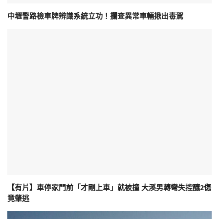
中壢警路檢車牌辨識系統立功！攔查異常車輛揪出毒駕
【有片】車停家門前「才剛上車」就被撞 大溪男轉彎失控釀2傷
竟肇逃