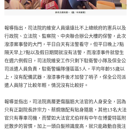
報導指出，司法院的維安人員遠遠比不上總統府的憲兵以及
行政院、立法院、監察院、中央聯合辦公大樓的保警，此次
潑漆案事發的大門，平日白天有法警看守，但平日晚上7點
隔天早上7點以及假日期間就沒有法警，而潑漆事件就發生
在週六例假日，司法院維安工作只剩下駐衛警小隊及保全公
司派遣人員負責，駐衛警編隊僅區區5人，平均年齡55歲以
上，沒有配備武器，潑漆事件後才加發了哨子，保全公司派
遣人員除了比較年輕，情況沒有比較好。
報導並指出，司法院高層更傷腦筋大法官的人身安全，因為
只有正副院長許宗力、蔡烱燉配有貼身隨扈，其他13名大法
官只有專車司機，而譬如大法官尤伯祥有中午在博愛特區附
近散步的習慣，加上一頭白髮辨識度高，就只能啟動自我注