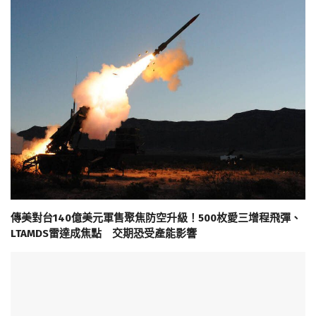
傳美對台140億美元軍售聚焦防空升級！500枚愛三增程飛彈、
LTAMDS雷達成焦點 交期恐受產能影響