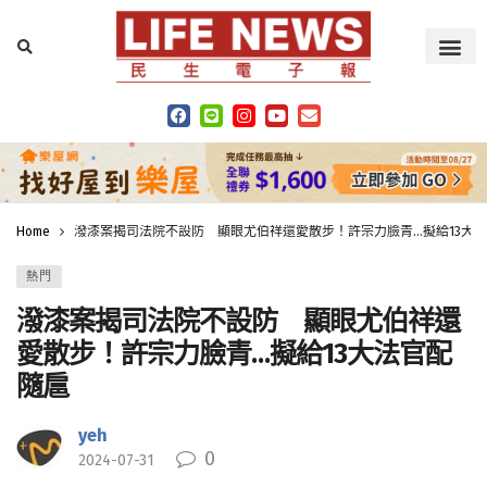
Home
潑漆案揭司法院不設防 顯眼尤伯祥還愛散步！許宗力臉青…擬給13大
熱門
潑漆案揭司法院不設防 顯眼尤伯祥還
愛散步！許宗力臉青…擬給13大法官配
隨扈
yeh
0
2024-07-31