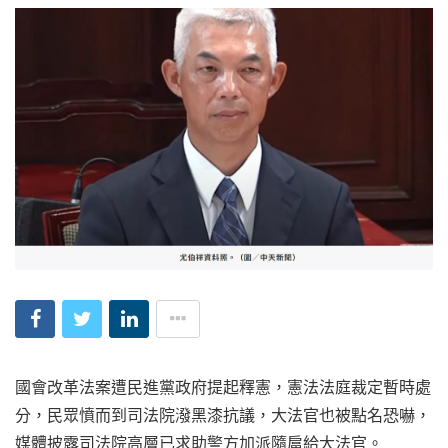
國會改革法案遭民進黨政府提起釋憲，憲法法庭裁定暫時處
分，民眾憤而到司法院潑黑漆抗議，大法官也被點名恐嚇，
媒體披露司法院高層已求助警方加派隨扈給大法官。