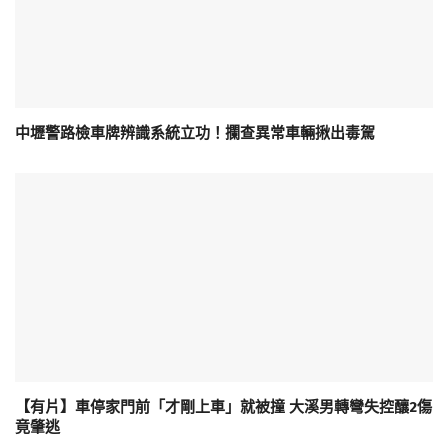
中壢警路檢車牌辨識系統立功！攔查異常車輛揪出毒駕
【有片】車停家門前「才剛上車」就被撞 大溪男轉彎失控釀2傷
竟肇逃