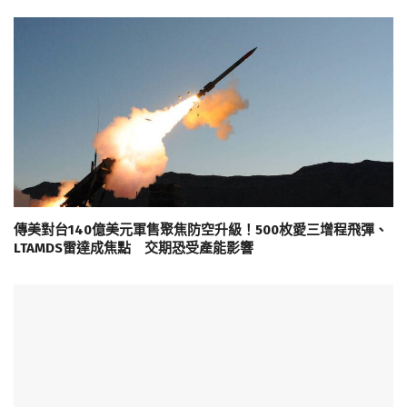
傳美對台140億美元軍售聚焦防空升級！500枚愛三增程飛彈、
LTAMDS雷達成焦點 交期恐受產能影響