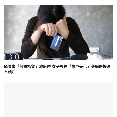
IG臉書「保證核貸」藏陷阱 女子誤信「帳戶美化」交網銀慘淪
人頭戶