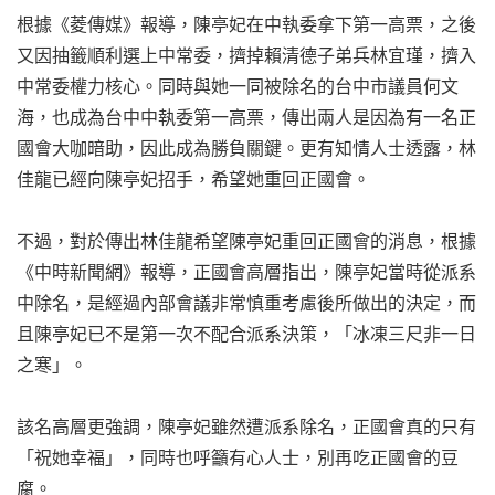
根據《菱傳媒》報導，陳亭妃在中執委拿下第一高票，之後
又因抽籤順利選上中常委，擠掉賴清德子弟兵林宜瑾，擠入
中常委權力核心。同時與她一同被除名的台中市議員何文
海，也成為台中中執委第一高票，傳出兩人是因為有一名正
國會大咖暗助，因此成為勝負關鍵。更有知情人士透露，林
佳龍已經向陳亭妃招手，希望她重回正國會。
不過，對於傳出林佳龍希望陳亭妃重回正國會的消息，根據
《中時新聞網》報導，正國會高層指出，陳亭妃當時從派系
中除名，是經過內部會議非常慎重考慮後所做出的決定，而
且陳亭妃已不是第一次不配合派系決策，「冰凍三尺非一日
之寒」。
該名高層更強調，陳亭妃雖然遭派系除名，正國會真的只有
「祝她幸福」，同時也呼籲有心人士，別再吃正國會的豆
腐。