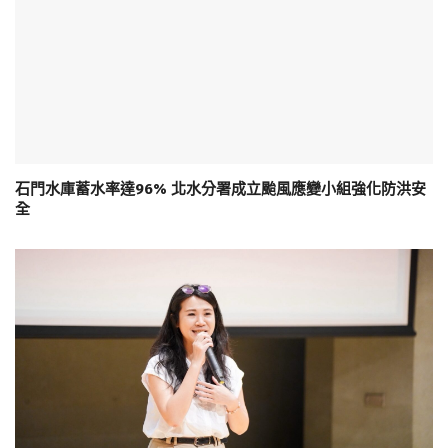
石門水庫蓄水率達96% 北水分署成立颱風應變小組強化防洪安
全