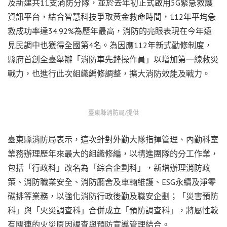
及新建共11支消防分隊，並於去年初正式啟用5G緊急救護
資訊平台，結合智慧科技爭取黃金救命時間，112年平均急
救成功率達34.92%為歷年最高，消防的亮眼表現在今年遠
見民調中也獲得全國第4名。為因應112年新式勤修制度，
縣府首創全臺舉辦「消防車先鋒操作員」以增加第一線救災
戰力，也進行此次組織編修調整，擴大消防效能及戰力。
臺東縣消防局/提供
臺東縣消防局表示，這次針對外勤大隊指揮管理、內勤科室
業務辦理歷年來最大的組織修編，以精進團隊的分工作業，
包括「行政科」改名為「綜合企劃科」，新增辦理消防政
策、消防職業安全、消防廳舍及車輛維護、ESG永續及淨零
碳排等業務，以強化消防行政後勤及職安企劃；「災害預防
科」與「火災調查科」合併成立「預防調查科」，將屬性較
有關連的火災原因調查與預防宣導管理結合。