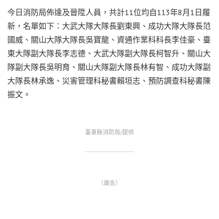
今日消防局佈達及晉陞人員，共計11位均自113年8月1日履
新，名單如下：大武大隊大隊長劉東興、成功大隊大隊長范
國威、關山大隊大隊長吳寶龍、資通作業科科長李佳豪、臺
東大隊副大隊長李志德、大武大隊副大隊長柯智升、關山大
隊副大隊長吳明育、關山大隊副大隊長林有智、成功大隊副
大隊長林承逸、災害管理科秘書賴垣志、預防調查科秘書陳
振文。
臺東縣消防局/提供
（廣告）