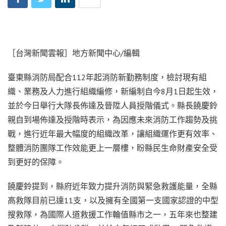
［台灣新聞雲報］地方新聞中心/編輯
臺東縣消防局配合112年起消防新勤務制度，檢討現有組
織、業務及人力進行組織編修，新編制自今8月1日起生效，
並於今日舉行大隊長佈達及晉陞人員授階儀式。縣長饒慶鈴
親自到場佈達及授階時表示，為因應未來消防工作趨勢及挑
戰，進行近年最大幅度的組織改革，讓組織運作更有效率、
整體消防團隊工作效能更上一層樓，盼縣民生命財產安全受
到更好的保障。
饒慶鈴提到，縣府近年致力提升消防與緊急救護能量，全縣
高救隊目前已達11支，以及擁有全國第一支國家認證的中型
搜救隊，為國際人道救援工作輪值縣市之一，五年來也整建