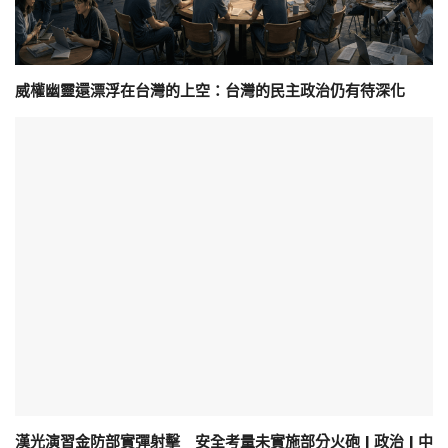
威權幽靈還漂浮在台灣的上空：台灣的民主政治仍有待深化
漢光演習金防部實彈射擊 安全考量未實施部分火砲 | 政治 | 中