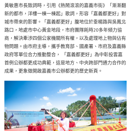
黃敏惠市長致詞時，引用《熱鬧滾滾的嘉義市街》「漸漸翻
新的都市，洋樓一棟一棟起」歌詞，形容「嘉義都更好」對
城市帶來的影響。「嘉義都更好」腹地位於垂楊路與吳鳳北
路口，地處市中心黃金地段，市府團隊耗時20多年傾力協
商，解決牽涉四個公家機關所有權，以及處理地上物與佔有
物問題。由市府主導，攜手教育部、國產署、市府及嘉義縣
政府等單位合力推動整合， 「嘉義都更好」為中彰投雲嘉
首例公辦都更成功典範，這是地方、中央跨部門通力合作的
成果，更象徵開啟嘉義市公辦都更的歷史新頁。