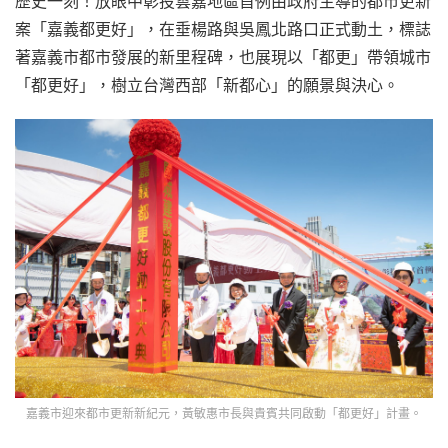
歷史一刻！放眼中彰投雲嘉地區首例由政府主導的都市更新
案「嘉義都更好」，在垂楊路與吳鳳北路口正式動土，標誌
著嘉義市都市發展的新里程碑，也展現以「都更」帶領城市
「都更好」，樹立台灣西部「新都心」的願景與決心。
嘉義市迎來都市更新新紀元，黃敏惠市長與貴賓共同啟動「都更好」計畫。