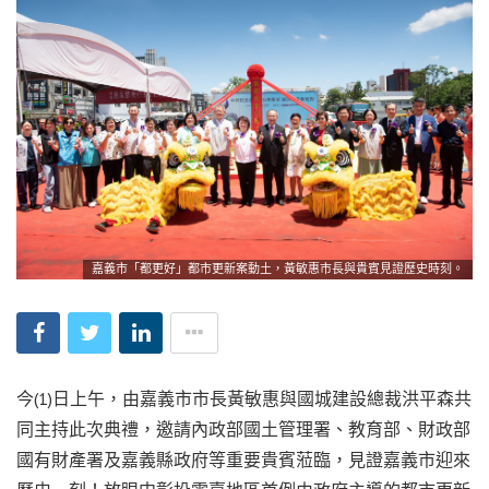
嘉義市「都更好」都市更新案動土，黃敏惠市長與貴賓見證歷史時刻。
今(1)日上午，由嘉義市市長黃敏惠與國城建設總裁洪平森共
同主持此次典禮，邀請內政部國土管理署、教育部、財政部
國有財產署及嘉義縣政府等重要貴賓蒞臨，見證嘉義市迎來