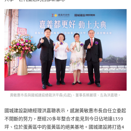
黃敏惠市長與國城建設總裁洪平森(右起)、董事長蔡麗環、左為洪嘉聰。
國城建設副總經理洪嘉聰表示，感謝黃敏惠市長自任立委起
不間斷的努力，歷經20多年整合才能見到今日佔地達1359
坪、位於蛋黃區中的蛋黃區的絕美基地。國城建設將打造4