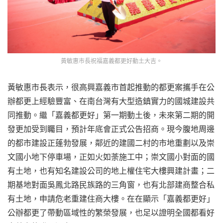
黃敏惠市長祝福嘉義都更好動土大吉。
黃敏惠市長表示，很高興嘉義市首起推動的都更案攜手在公
辦都更上經驗豐富、在南台灣有大型造鎮實力的國城建設共
同推動。繼「嘉義都更好」第一期動土後，未來第二期的開
發更加受到矚目，預計年底會正式公告招商。現今腹地周邊
的都市建設正蓬勃發展，鄰近的建國二村的市地重劃以及崇
文國小地下停車場，正如火如荼施工中；崇文國小對面的國
有土地，也有知名建設公司的地上權住宅大樓興建計畫；二
期基地對面吳鳳北路民族路的三角窗，也有北部建商整合私
有土地，申請危老重建住商大樓。在在顯示「嘉義都更好」
公辦都更了帶動區域性的繁榮發展，也足以證明全國都看好