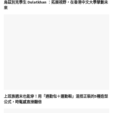
烏茲別克學生 Dulatkhan ：拓展視野，在香港中文大學擘劃未
來
上班族週末也能穿！用「通勤包＋運動鞋」混搭正裝的5種造型
公式，時髦感直接翻倍