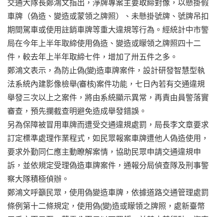
交通大隊長鄭鴻文指出，淨牌專案主要取締對像，以懸掛假
車牌（偽造、變造或蒙領之牌照）、未懸掛號牌、號牌吊扣
期間駕車或使用註銷車牌等重大違規等行為。經統計中市警
局在今年上半年取締使用偽造、變造或矇領之牌照四十二
件，較去年上半年取締七件，增加了卅五件之多。
鄭鴻文表示，為防止偽(變)造車牌案件，設計研發智慧型執
法系統內建影像檢舉(審核)案件功能，七日內若有交通違規
舉發三次以上之案件，將由系統顯示異常，再責由員警落實
審查，預先攔截查明避免造成舉發錯誤。
另為保障被冒用車牌而遭受交通違規處罰，局長李文章要求
訂定標準處理作業程式，如民眾報案車牌遭他人偽造使用，
要求外勤同仁應主動瞭解案情，協助民眾申請交通違規申
訴，並依規定受理偽造車牌案件，通報分局偵查隊及刑事警
察大隊積極偵辦。
鄭鴻文呼籲民眾，使用偽變造車牌，依據道路交通管理處罰
條例第十二條規定，使用偽(變)造或矇領之牌照，處新臺幣