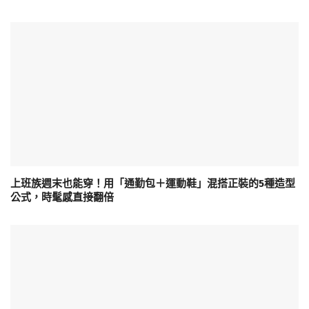
上班族週末也能穿！用「通勤包＋運動鞋」混搭正裝的5種造型
公式，時髦感直接翻倍