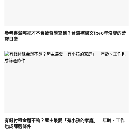
參考書藏哪裡才不會被督學查到？台灣補課文化40年沒變的荒
謬日常
有錢付租金還不夠？屋主最愛「有小孩的家庭」 年齡、工作
也成篩選條件