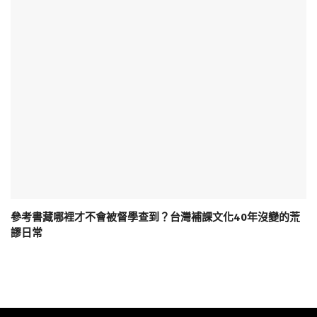
參考書藏哪裡才不會被督學查到？台灣補課文化40年沒變的荒
謬日常