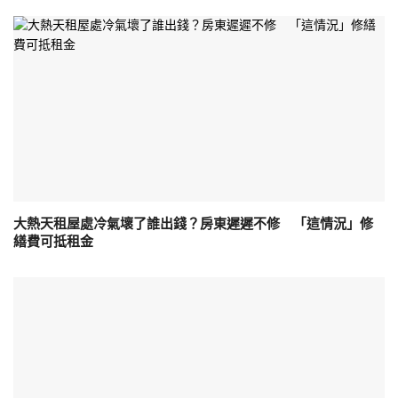
大熱天租屋處冷氣壞了誰出錢？房東遲遲不修 「這情況」修
繕費可抵租金