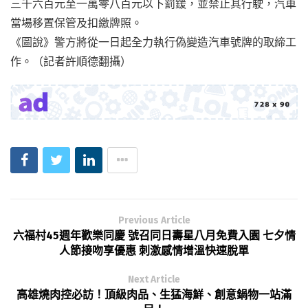
三千六百元至一萬零八百元以下罰鍰，並禁止其行駛，汽車
當場移置保管及扣繳牌照。
《圖說》警方將從一日起全力執行偽變造汽車號牌的取締工
作。（記者許順德翻攝）
Previous Article
六福村45週年歡樂同慶 號召同日壽星八月免費入園 七夕情
人節接吻享優惠 刺激感情增溫快速脫單
Next Article
高雄燒肉控必訪！頂級肉品、生猛海鮮、創意鍋物一站滿