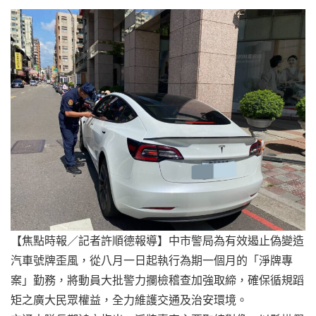
【焦點時報／記者許順德報導】中市警局為有效遏止偽變造
汽車號牌歪風，從八月一日起執行為期一個月的「淨牌專
案」勤務，將動員大批警力攔檢稽查加強取締，確保循規蹈
矩之廣大民眾權益，全力維護交通及治安環境。