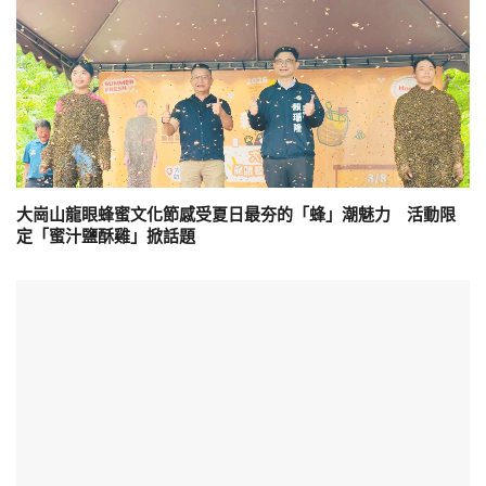
大崗山龍眼蜂蜜文化節感受夏日最夯的「蜂」潮魅力 活動限
定「蜜汁鹽酥雞」掀話題