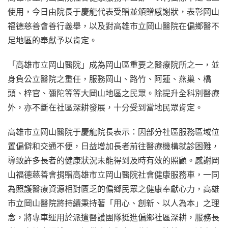
使用，今日由院長于慶龍代表受贈並頒贈感謝狀，表彰岡山
福德慈善會善行義舉，以及對高雄市立岡山醫院在偏鄉醫不
足地區的奉獻予以肯定。
「高雄市立岡山醫院」成為岡山區重要之醫療院所之一，並
身負公立醫院之重任，服務岡山、路竹、阿蓮、燕巢、橋
頭、梓官、彌陀等等大岡山地區之民眾。除提升全科別醫療
外，亦不斷在社區深耕發展，十分受到當地民眾肯定。
高雄市立岡山醫院于慶龍院長表示：因部分社區服務區域位
置偏僻和交通不便，日益增加長者前往醫療機構就診困難，
導致許多長者的健康狀況未能得到及時有效的照顧。感謝岡
山福德慈善會捐贈高雄市立岡山醫院社會健康服務車，一同
為照護醫療資源相對匱乏的偏鄉民眾之健康奉獻心力，高雄
市立岡山醫院將持續秉持著「用心、創新、以人為本」之理
念，將專車運用於派遣醫護團隊挺進偏鄉社區深耕，服務長