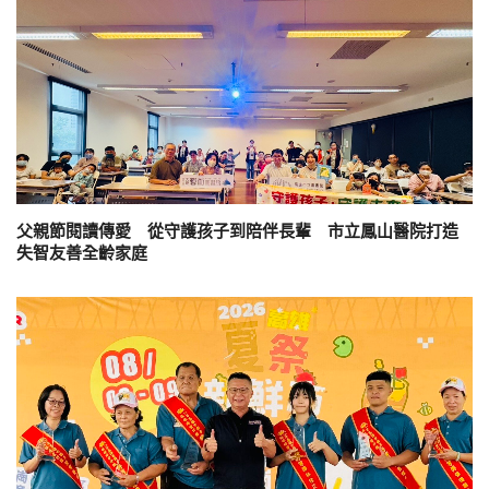
父親節閱讀傳愛 從守護孩子到陪伴長輩 市立鳳山醫院打造
失智友善全齡家庭