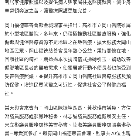
者居家健康照護以及提供病人與家屬往返醫院就醫，減少舟
車勞頓奔波之苦，讓醫療照護更加完善。
岡山福德慈善會鄭金城理事長指出：高雄市立岡山醫院雖屬
於小型地區醫院，多年來，仍積極推動社區醫療服務，強化
偏鄉與健保醫療資源不足地區之在地醫療，擴大服務大岡山
地區民眾。岡山福德慈善會長年熱心公益，秉持關懷在地、
回饋社區的精神，期透過本次捐贈儀式拋磚引玉，幫助改善
偏鄉地區長者的醫療需求，使獨居或行動不便長者也能受到
妥善醫療照護，並提升高雄市立岡山醫院社區醫療服務及預
防保健，增進民眾就醫之可近性，促進社會公平與健康福
祉。
當天與會來賓有：岡山區陳振坤區長、黃秋瑛市議員、方信
淵議員服務處郝鳳玲秘書、林志誠議員服務處戴晨安主任、
宋立彬議員服務處林美雪秘書、陸淑美議員服務處張嘉琳秘
書—等貴賓參加。還有岡山福德慈善會理、監事共20位也親