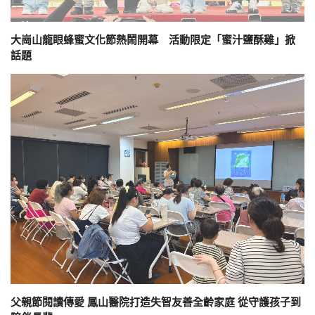
大崗山龍眼蜂蜜文化節熱鬧開幕 活動限定「蜜汁鹽酥雞」掀
話題
父親節閱讀傳愛 鳳山醫院打造失智友善全齡家庭 從守護孩子到