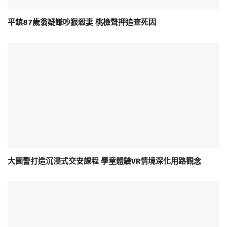
平鎮87歲翁疑嫌吵狠殺妻 桃檢聲押追查死因
大園警打造沉浸式交安課程 學童體驗VR情境深化用路觀念