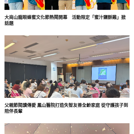
大崗山龍眼蜂蜜文化節熱鬧開幕 活動限定「蜜汁鹽酥雞」掀
話題
父親節閱讀傳愛 鳳山醫院打造失智友善全齡家庭 從守護孩子到
陪伴長輩