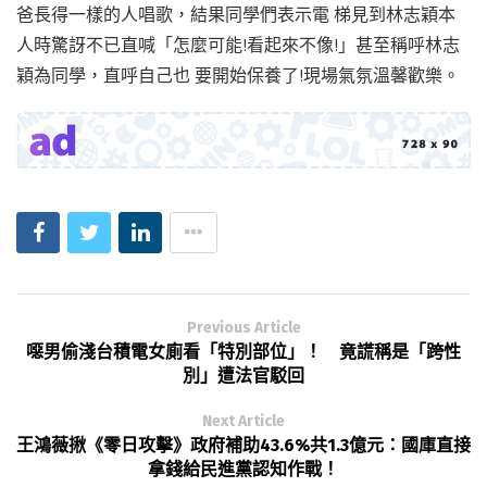
爸長得一樣的人唱歌，結果同學們表示電 梯見到林志穎本
人時驚訝不已直喊「怎麼可能!看起來不像!」甚至稱呼林志
穎為同學，直呼自己也 要開始保養了!現場氣氛溫馨歡樂。
Previous Article
噁男偷淺台積電女廁看「特別部位」！ 竟謊稱是「跨性
別」遭法官駁回
Next Article
王鴻薇揪《零日攻擊》政府補助43.6%共1.3億元：國庫直接
拿錢給民進黨認知作戰！