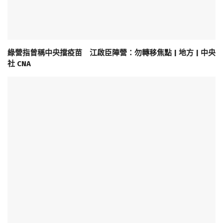
綠營指曾稱中央擋疫苗 江啟臣陣營：勿轉移焦點 | 地方 | 中央
社 CNA