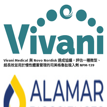
Vivani Medical 與 Novo Nordisk 達成協議，評估一種微型、
超長效並用於慢性體重管理的司美格魯肽植入劑 NPM-139