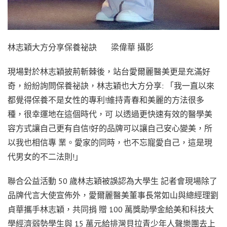
林志穎大方分享保養祕訣 梁偉華 攝影
現場對於林志穎披荊斬棘後，站台愛爾麗醫美更是充滿好
奇，紛紛詢問保養祕訣，林志穎也大方分享: 「我一直以來
都覺得保養不是女性的專利!維持青春和美麗的方法很多
種，很幸運地在這個時代，可 以透過更快速有效的醫學美
容方式讓自己更有自信!好的品牌可以讓自己安心變美，所
以我也相信專 業。愛家的同時，也不忘寵愛自己，這是現
代男女的不二法則!」
聯合公益活動 50 歲林志穎被誤認為大學生 記者會現場除了
品牌代言大使宣佈外，愛爾麗醫美董事長常如山與總經理劉
貞華攜手林志穎，共同捐 贈 100 萬獎助學金給美和科技大
學經濟弱勢學生與 15 萬元給排灣貝拉青少年人聲樂團去上