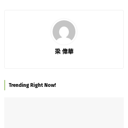
梁 偉華
Trending Right Now!