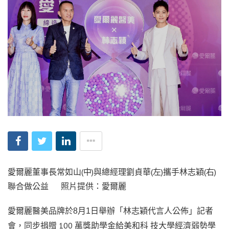
愛爾麗董事長常如山(中)與總經理劉貞華(左)攜手林志穎(右)
聯合做公益 照片提供：愛爾麗
愛爾麗醫美品牌於
月
日舉辦「林志穎代言人公佈」記者
8
1
會，同步捐贈 100 萬獎助學金給美和科 技大學經濟弱勢學