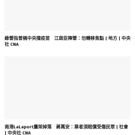
綠營指曾稱中央擋疫苗 江啟臣陣營：勿轉移焦點 | 地方 | 中央
社 CNA
南港LaLaport鷹架掉落 蔣萬安：業者須賠償受傷民眾 | 社會
| 中央社 CNA