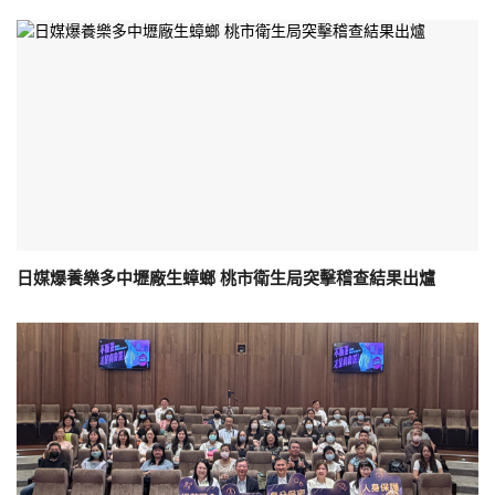
日媒爆養樂多中壢廠生蟑螂 桃市衛生局突擊稽查結果出爐