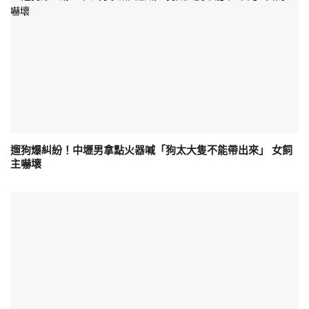
遛狗爆糾紛！中壢男拿點火器喊「狗太大隻不能帶出來」 女飼
主嚇壞