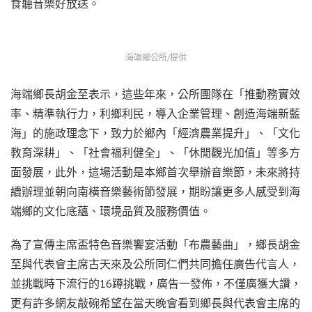
食聽音樂好放送。
海端鄉公所/提供
海端鄉長胡金至表示，這些年來，公所團隊在「推動務實效
率、精準執行力，利鄉利民，導入企業管理、創造海端新藍
海」的施政理念下，致力於鄉內「經濟農業提升」、「文化
教育深耕」、「社會福利健全」、「休閒觀光加值」等多方
面發展，此外，這場活動是本鄉首次舉辦音樂節，未來將持
續辦理並朝向南橫音樂藝術節發展，期盼讓更多人感受到海
端鄉的文化底蘊、環境品質及服務價值。
為了宣傳主席盃特色音樂饗宴活動「布農藝曲」，鄉長胡金
至與代表會主席古天來及公所同仁們共同擔任廣告代言人，
並挑戰時下流行的16蹲挑戰，廣告一發佈，不僅廣獲大讚，
更有許多網友敲碗希望在當天晚會看到鄉長與代表會主席的