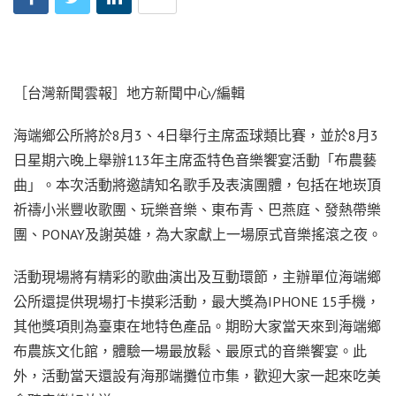
［台灣新聞雲報］地方新聞中心/編輯
海端鄉公所將於8月3、4日舉行主席盃球類比賽，並於8月3
日星期六晚上舉辦113年主席盃特色音樂饗宴活動「布農藝
曲」。本次活動將邀請知名歌手及表演團體，包括在地崁頂
祈禱小米豐收歌團、玩樂音樂、東布青、巴燕庭、發熱帶樂
團、PONAY及謝英雄，為大家獻上一場原式音樂搖滾之夜。
活動現場將有精彩的歌曲演出及互動環節，主辦單位海端鄉
公所還提供現場打卡摸彩活動，最大獎為IPHONE 15手機，
其他獎項則為臺東在地特色產品。期盼大家當天來到海端鄉
布農族文化館，體驗一場最放鬆、最原式的音樂饗宴。此
外，活動當天還設有海那端攤位市集，歡迎大家一起來吃美