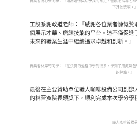
得獎者馮心樂同學：『謝謝這份獎給予我的肯定，也感謝指導老師
下其他獎項。
工設系謝政道老師：『感謝各位業者慷慨贊
個展示才華、磨練技能的平台。這不僅促進
未來的職業生涯中繼續追求卓越和創新。』
得獎者林席筠同學：『在決賽的過程中學到很多，學到了用氮氣包
的經驗。』
最後在主要贊助單位職人咖啡設備公司創辦
的林晉寬院長頒獎下，順利完成本次學分學
職人咖啡設備