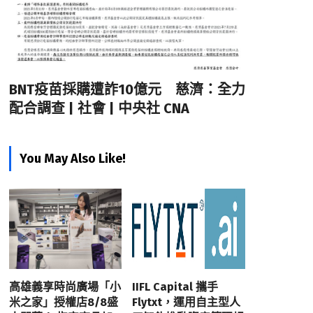
BNT疫苗採購遭詐10億元 慈濟：全力
配合調查 | 社會 | 中央社 CNA
You May Also Like!
高雄義享時尚廣場「小
IIFL Capital 攜手
米之家」授權店8/8盛
Flytxt，運用自主型人