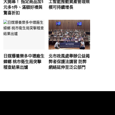
大開幕！ 指定商品加1
工智能推動資產管理規
元多1件、滿額好禮與
模可持續增長
驚喜折扣
日媒爆養樂多中壢廠生
北市政風處舉辦公益揭
蟑螂 桃市衛生局突擊
弊者保護法講習 防弊
稽查結果出爐
網絡延伸至泛公部門