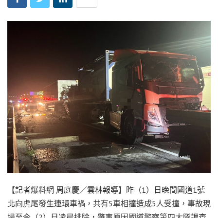
【記者爆料網 周庭慶／雲林報導】昨（1）日晚間國道1號
北向虎尾發生連環車禍，共有5車相撞造成5人受撞，事故現
場至今（2）日凌晨排除，肇事原因國道警察第四大隊調查