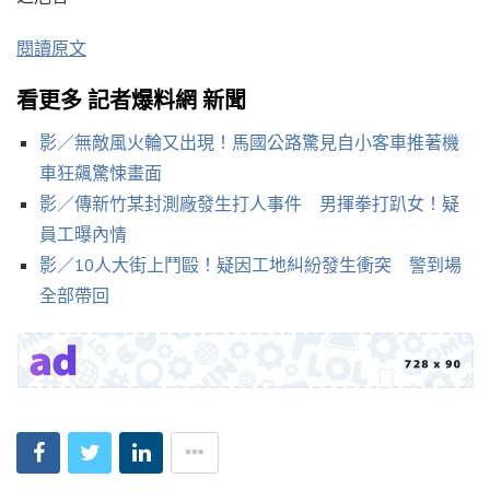
閱讀原文
看更多 記者爆料網 新聞
影／無敵風火輪又出現！馬國公路驚見自小客車推著機
車狂飆驚悚畫面
影／傳新竹某封測廠發生打人事件 男揮拳打趴女！疑
員工曝內情
影／10人大街上鬥毆！疑因工地糾紛發生衝突 警到場
全部帶回