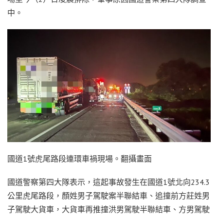
中。
國道1號虎尾路段連環車禍現場。翻攝畫面
國道警察第四大隊表示，這起事故發生在國道1號北向234.3
公里虎尾路段，顏姓男子駕駛案半聯結車、追撞前方莊姓男
子駕駛大貨車，大貨車再推撞洪男駕駛半聯結車、方男駕駛