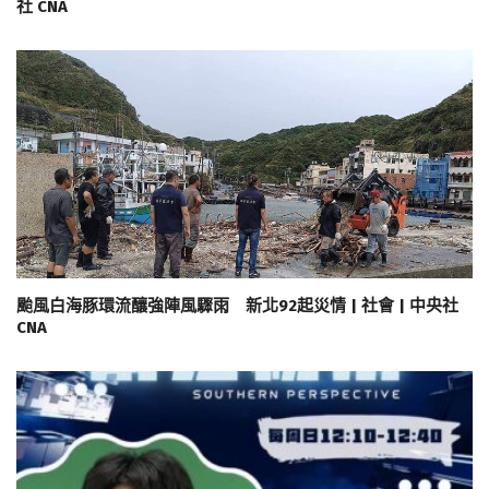
社 CNA
颱風白海豚環流釀強陣風驟雨 新北92起災情 | 社會 | 中央社
CNA