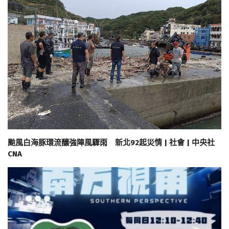
颱風白海豚環流釀強陣風驟雨 新北92起災情 | 社會 | 中央社
CNA