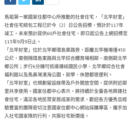
馬祖第一案國家住都中心所推動的社會住宅，「北竿好室」
社會住宅統包工程已於今（2）日公告招標，預計於117年
竣工，未來預計提供60戶社會住宅，即日起公告上網招標至
113年9月9日止。
「北竿好室」位於北竿鄉環島東路旁，距離北竿機場僅450
公尺，東側隔環島東路與北竿綜合體育場相鄰，南側鄰北竿
鄉公所；步行6分鐘可抵達塘岐國民小學、北竿鄉綜合社會
福利館以及馬鼻灣濱海公園，就學、休憩都很便利。
「北竿好室」也規劃留設綠帶及戶外開放空間，提供附近鄰
里共享使用。國家住都中心表示，將持續於全臺各地興建社
會住宅，滿足各地民眾安居成家的需求，歡迎各方優秀且經
驗豐富的團隊密切注意國家住都中心網站採購專區，攜手加
入社宅國家隊的行列，共築社宅新價值。