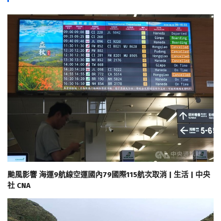
颱風影響 海運9航線空運國內79國際115航次取消 | 生活 | 中央
社 CNA