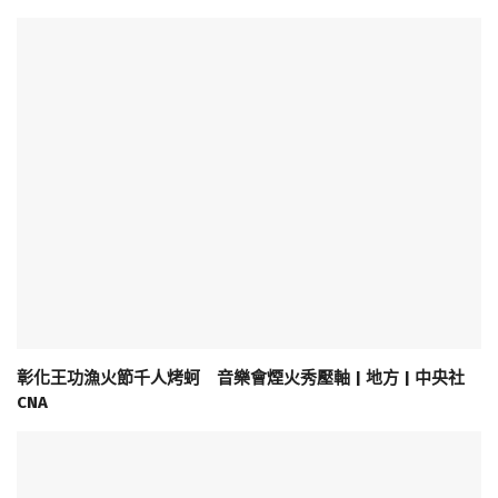
彰化王功漁火節千人烤蚵 音樂會煙火秀壓軸 | 地方 | 中央社
CNA