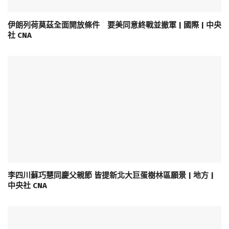
伊朗列荷莫茲全面開放條件 要美同意終戰並撤軍 | 國際 | 中央
社 CNA
李四川蘇巧慧同慶父親節 皆提新北大巨蛋樹林區願景 | 地方 |
中央社 CNA