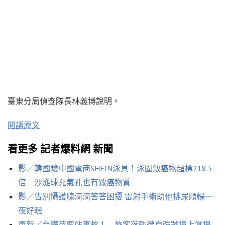
臺東分局偵查隊長林義博說明。
閱讀原文
看更多 記者爆料網 新聞
影／韓國驗中國電商SHEIN泳具！泳圈致癌物超標218.5
倍 沙灘球充氣孔也有致癌物質
影／告別攝護腺滴滴答答困擾 雷射手術助他排尿順暢一
夜好眠
更新／台鐵苗栗站事故！ 旅客落軌遭自強號撞上當場