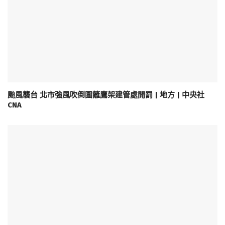
颱風襲台 北市強風吹倒圍籬鷹架建管處開罰 | 地方 | 中央社
CNA