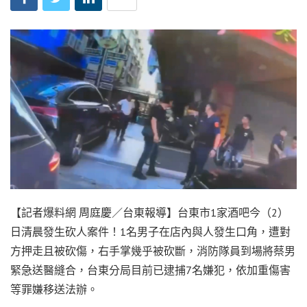
【記者爆料網 周庭慶／台東報導】台東市1家酒吧今（2）
日清晨發生砍人案件！1名男子在店內與人發生口角，遭對
方押走且被砍傷，右手掌幾乎被砍斷，消防隊員到場將蔡男
緊急送醫縫合，台東分局目前已逮捕7名嫌犯，依加重傷害
等罪嫌移送法辦。