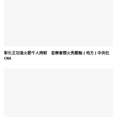
彰化王功漁火節千人烤蚵 音樂會煙火秀壓軸 | 地方 | 中央社
CNA