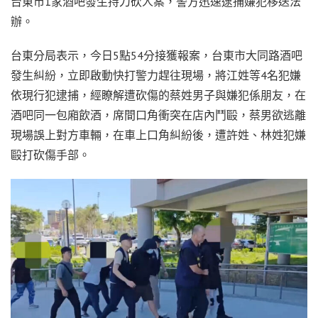
台東市1家酒吧發生持刀砍人案，警方迅速逮捕嫌犯移送法
辦。
台東分局表示，今日5點54分接獲報案，台東市大同路酒吧
發生糾紛，立即啟動快打警力趕往現場，將江姓等4名犯嫌
依現行犯逮捕，經瞭解遭砍傷的蔡姓男子與嫌犯係朋友，在
酒吧同一包廂飲酒，席間口角衝突在店內鬥毆，蔡男欲逃離
現場誤上對方車輛，在車上口角糾紛後，遭許姓、林姓犯嫌
毆打砍傷手部。