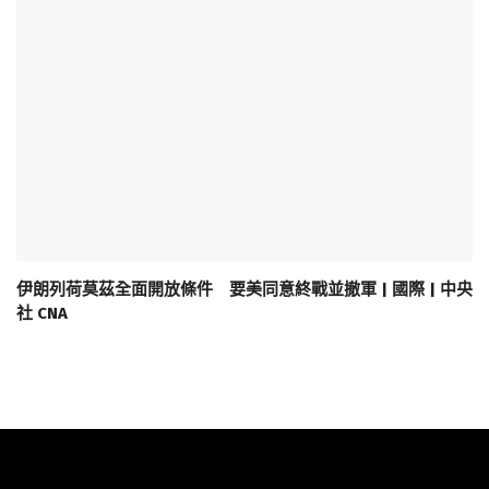
伊朗列荷莫茲全面開放條件 要美同意終戰並撤軍 | 國際 | 中央
社 CNA