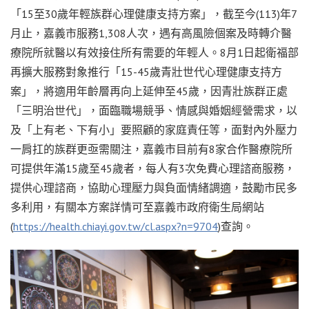
「15至30歲年輕族群心理健康支持方案」，截至今(113)年7
月止，嘉義市服務1,308人次，遇有高風險個案及時轉介醫
療院所就醫以有效接住所有需要的年輕人。8月1日起衛福部
再擴大服務對象推行「15-45歲青壯世代心理健康支持方
案」，將適用年齡層再向上延伸至45歲，因青壯族群正處
「三明治世代」，面臨職場競爭、情感與婚姻經營需求，以
及「上有老、下有小」要照顧的家庭責任等，面對內外壓力
一肩扛的族群更亟需關注，嘉義市目前有8家合作醫療院所
可提供年滿15歲至45歲者，每人有3次免費心理諮商服務，
提供心理諮商，協助心理壓力與負面情緒調適，鼓勵市民多
多利用，有關本方案詳情可至嘉義市政府衛生局網站
(
https://health.chiayi.gov.tw/cl.aspx?n=9704
)查詢。