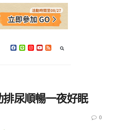
助排尿順暢一夜好眠
0