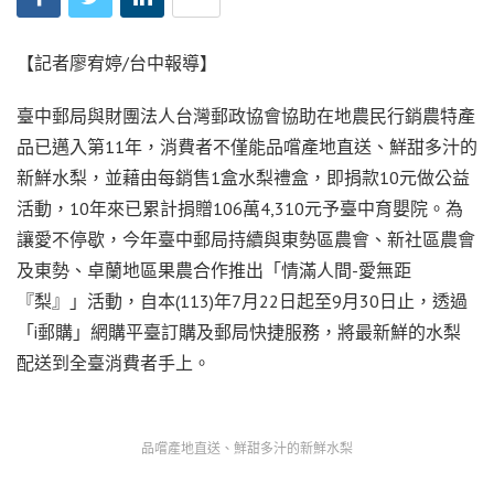
【記者廖宥婷/台中報導】
臺中郵局與財團法人台灣郵政協會協助在地農民行銷農特產
品已邁入第11年，消費者不僅能品嚐產地直送、鮮甜多汁的
新鮮水梨，並藉由每銷售1盒水梨禮盒，即捐款10元做公益
活動，10年來已累計捐贈106萬4,310元予臺中育嬰院。為
讓愛不停歇，今年臺中郵局持續與東勢區農會、新社區農會
及東勢、卓蘭地區果農合作推出「情滿人間-愛無距
『梨』」活動，自本(113)年7月22日起至9月30日止，透過
「i郵購」網購平臺訂購及郵局快捷服務，將最新鮮的水梨
配送到全臺消費者手上。
品嚐產地直送、鮮甜多汁的新鮮水梨