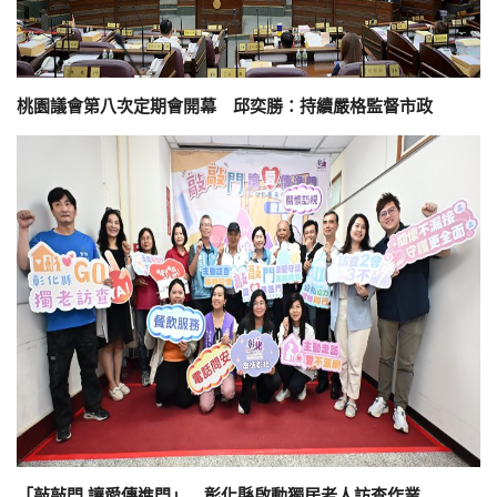
桃園議會第八次定期會開幕 邱奕勝：持續嚴格監督市政
「敲敲門 讓愛傳進門」 彰化縣啟動獨居老人訪查作業