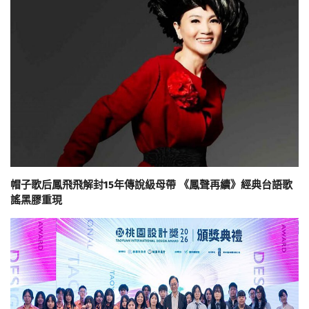
帽子歌后鳳飛飛解封15年傳說級母帶 《鳳聲再續》經典台語歌
謠黑膠重現