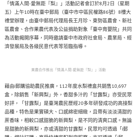
「情滿人間-愛無距『梨』」活動記者會訂於8月2日（星期
五）上午10時在臺中郵局（臺中市中區民權路86號）8樓大
禮堂辦理，由臺中郵局代理局長王月珍、東勢區農會、新社
區農會、合作果農代表及公益捐助對象「臺中育嬰院」共同
為活動揭開序幕，同時邀請臺中市政府社會局、農業局、經
濟發展局及各級民意代表等蒞臨指導。
果農合作推出「情滿人間-愛無距『梨』」活動
藉由i郵購協助農民推廣，112年度水梨禮盒共銷售10,697
盒，除銷售「新興梨」外，香甜多汁的「甘露梨」亦受民眾
好評，「甘露梨」是臺灣農民歷經20多年研發成功的高接梨
品種，特色是果實碩大、口感綿密細緻，且帶有淡淡清甜的
蔗香味，相較口感甜脆的新興梨，是不同的清爽口感。無論
是甜脆的新興梨，亦或清甜的甘露梨，民眾均可透過「i郵