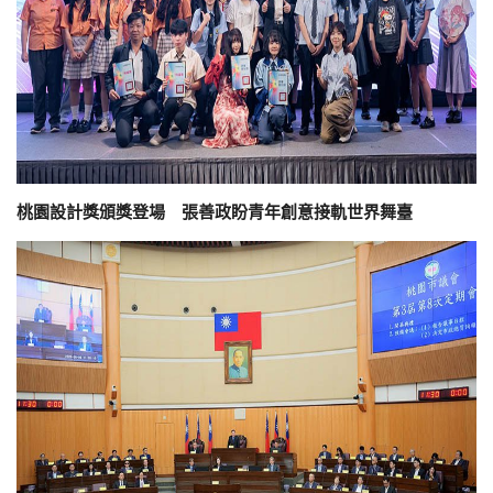
桃園設計獎頒獎登場 張善政盼青年創意接軌世界舞臺