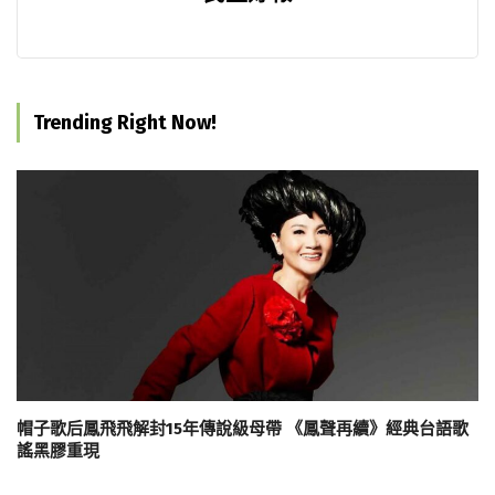
Trending Right Now!
帽子歌后鳳飛飛解封15年傳說級母帶 《鳳聲再續》經典台語歌
謠黑膠重現