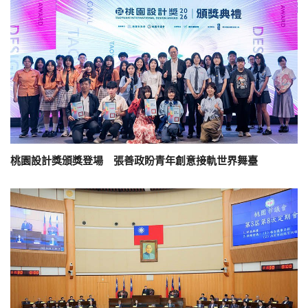
桃園設計獎頒獎登場 張善政盼青年創意接軌世界舞臺