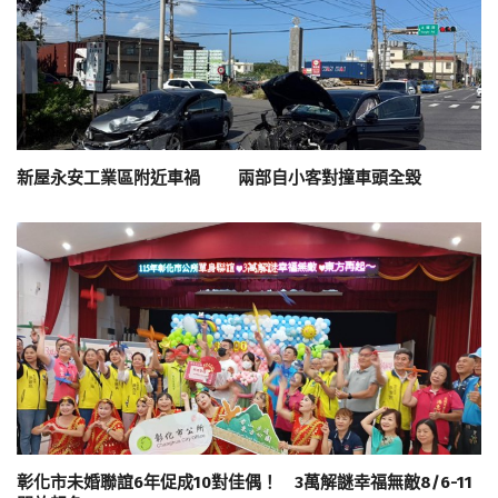
新屋永安工業區附近車禍 兩部自小客對撞車頭全毀
彰化市未婚聯誼6年促成10對佳偶！ 3萬解謎幸福無敵8/6-11