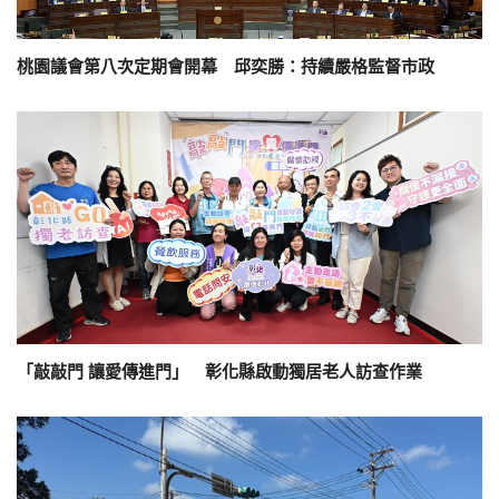
桃園議會第八次定期會開幕 邱奕勝：持續嚴格監督市政
「敲敲門 讓愛傳進門」 彰化縣啟動獨居老人訪查作業