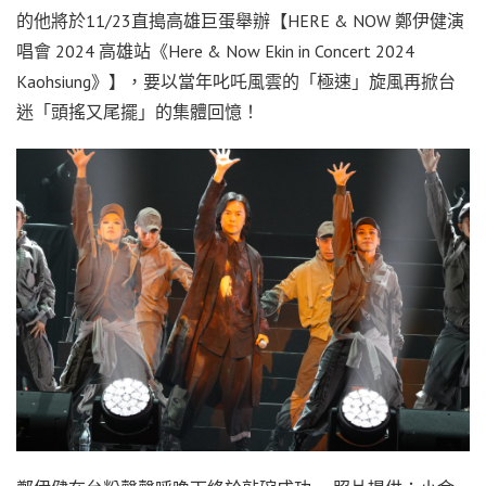
的他將於11/23直搗高雄巨蛋舉辦【HERE & NOW 鄭伊健演
唱會 2024 高雄站《Here & Now Ekin in Concert 2024
Kaohsiung》】，要以當年叱吒風雲的「極速」旋風再掀台
迷「頭搖又尾擺」的集體回憶！