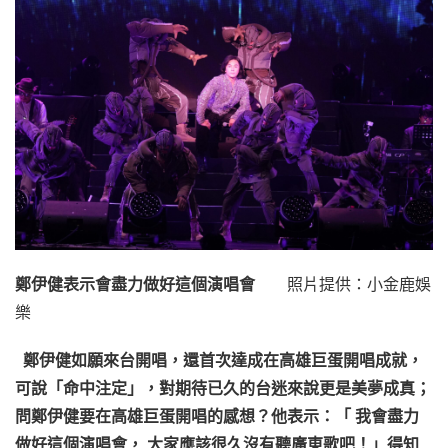
鄭伊健表示會盡力做好這個演唱會
照片提供：小金鹿娛
樂
鄭伊健如願來台開唱，還首次達成在高雄巨蛋開唱成就，
可說「命中注定」，對期待已久的台迷來說更是美夢成真；
問鄭伊健要在高雄巨蛋開唱的感想？他表示：「 我會盡力
做好這個演唱會， 大家應該很久沒有聽廣東歌吧！」得知