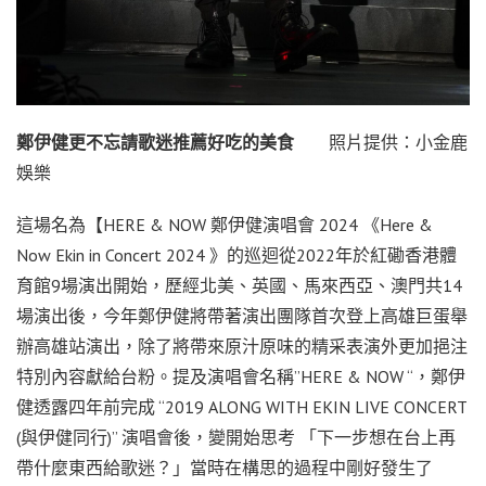
鄭伊健更不忘請歌迷推薦好吃的美食
照片提供：小金鹿
娛樂
這場名為【HERE & NOW 鄭伊健演唱會 2024 《Here &
Now Ekin in Concert 2024 》的巡迴從2022年於紅磡香港體
育館9場演出開始，歷經北美、英國、馬來西亞、澳門共14
場演出後，今年鄭伊健將帶著演出團隊首次登上高雄巨蛋舉
辦高雄站演出，除了將帶來原汁原味的精采表演外更加挹注
特別內容獻給台粉。提及演唱會名稱”HERE & NOW “，鄭伊
健透露四年前完成 “2019 ALONG WITH EKIN LIVE CONCERT
(與伊健同行)” 演唱會後，變開始思考 「下一步想在台上再
帶什麼東西給歌迷？」當時在構思的過程中剛好發生了