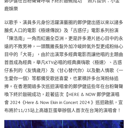
鄭伊健在台粉聲聲呼喚下終於敲碗成功 照片提供：小金
鹿娛樂
以歌手、演員多元身份活躍演藝圈的鄭伊健出道以來以諸多
膾炙人口的電影《極速傳說》及「古惑仔」電影系列扮演
「陳浩南」一角而紅遍全亞洲，更是許多港片迷心目中的永
遠的不敗男神，一頭飄撇長髮外加冷峻帥氣外型更成粉絲心
目中的「大哥」，由於出演眾多經典電影而讓他唱的主題曲
首首成為經典，舉凡KTV必唱的經典廣嗨歌〈極速〉、古惑
仔系列的〈友情歲月〉及〈甘心替代你〉以及動人情歌〈一
生愛你一個〉等都備受歌迷喜愛，也累積許多台灣粉絲追
捧。在香港開過多次巡迴演唱會的鄭伊健這些年在台粉聲聲
喚下終於敲碗成功，趁著這次【HERE & NOW 鄭伊健演唱
會 2024《Here & Now Ekin in Concert 2024 》巡迴啟航，宣
布將於11/23站上高雄巨蛋舉辦個人首次在台灣的演唱會！