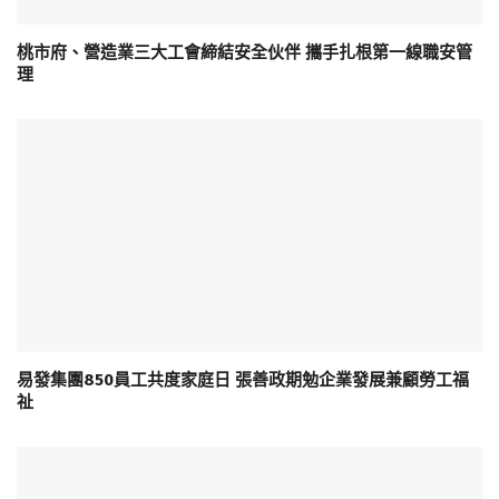
桃市府、營造業三大工會締結安全伙伴 攜手扎根第一線職安管
理
易發集團850員工共度家庭日 張善政期勉企業發展兼顧勞工福
祉