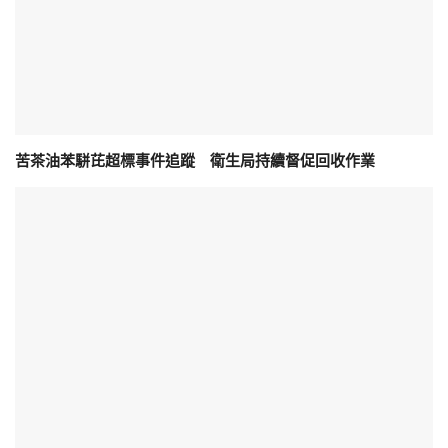
苦茶油苯駢芘超標事件追蹤 衛生局持續督促回收作業