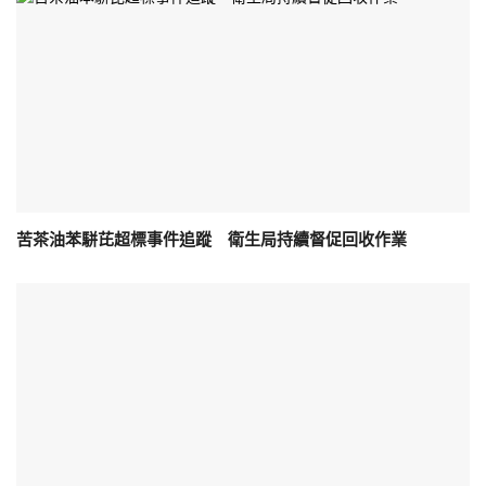
苦茶油苯駢芘超標事件追蹤 衛生局持續督促回收作業