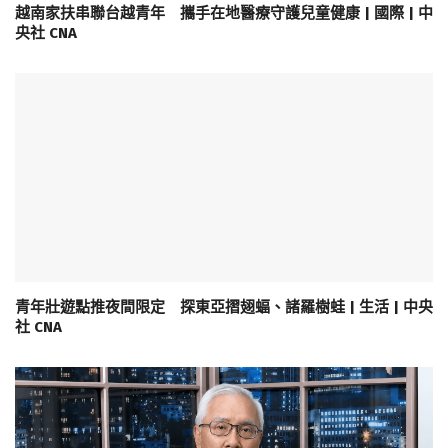
越南家扶串聯台越青年 攜手在地醫療守護兒童健康 | 國際 | 中
央社 CNA
青年壯遊點推夜間限定 探東亞摺翅蝠、諸羅樹蛙 | 生活 | 中央
社 CNA