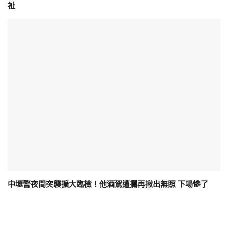
祉
中壢警夜間突襲擴大臨檢！他酒駕遭攔再揪出無照 下場慘了