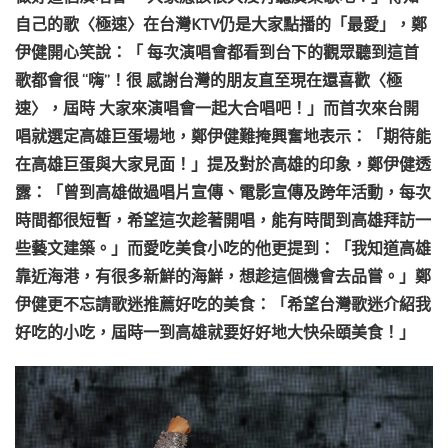
自己的歌〈極速〉在台灣KTV仍是大家點播的「最愛」，鄭
伊健開心笑說：「 每次演唱會都看到台下的觀眾聽到這首
歌都會很 “嗨”！很 感謝台灣的朋友直至現在還喜歡〈極
速〉，屆時 大家來演唱會一起大合唱吧！」而首次來台開
唱就選定高雄巨蛋場地，鄭伊健難掩興奮地表示：「期待能
在高雄巨蛋與大家見面！」提及對於高雄的印象，鄭伊健透
露：「曾到高雄做過唱片宣傳、電影宣傳及跨年活動，每次
時間都很短暫，希望這次趁著開唱，能有時間到高雄拜訪一
些藝文建築。」而愛吃美食小吃的他更提到：「我知道高雄
靠近海港，有很多新鮮的海鮮，想趁這個機會去品嘗。」鄭
伊健更不忘請歌迷推薦好吃的美食：「希望台灣歌迷介紹我
好吃的小吃，屆時一到高雄就要好好地大快朵頤美食！」