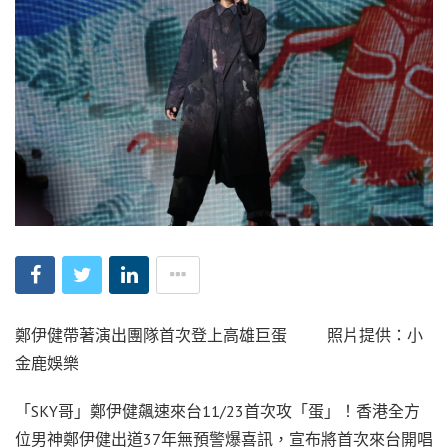
鄭伊健帶著演出團隊首次登上高雄巨蛋 照片提供：小
金鹿娛樂
「SKY哥」鄭伊健飆速來台11/23首次攻「蛋」！香港全方
位男神鄭伊健出道37年無預警爆喜訊，宣布將首次來台開唱