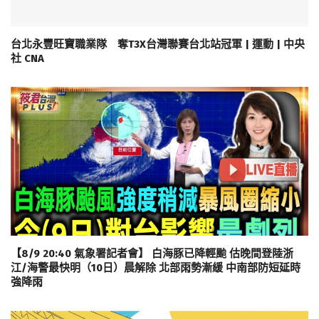
台北永豐旺寶職業隊 奪T3X台灣聯賽台北站冠軍 | 運動 | 中央
社 CNA
【8/9 20:40 氣象署記者會】 白海豚已降輕颱 估晚間登陸浙
江/海警最快明（10日）晨解除 北部雨勢漸緩 中南部防短延時
強降雨