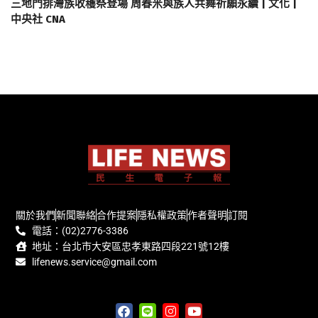
三地門排灣族收穫祭登場 周春米與族人共舞祈願永續 | 文化 |
中央社 CNA
關於我們
新聞聯絡
合作提案
隱私權政策
作者聲明
訂閱
電話：(02)2776-3386
地址：台北市大安區忠孝東路四段221號12樓
lifenews.service@gmail.com