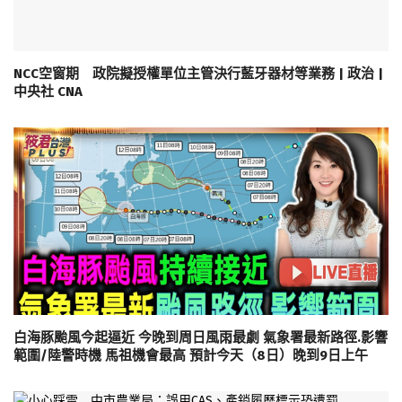
NCC空窗期 政院擬授權單位主管決行藍牙器材等業務 | 政治 |
中央社 CNA
白海豚颱風今起逼近 今晚到周日風雨最劇 氣象署最新路徑.影響
範圍/陸警時機 馬祖機會最高 預計今天（8日）晚到9日上午