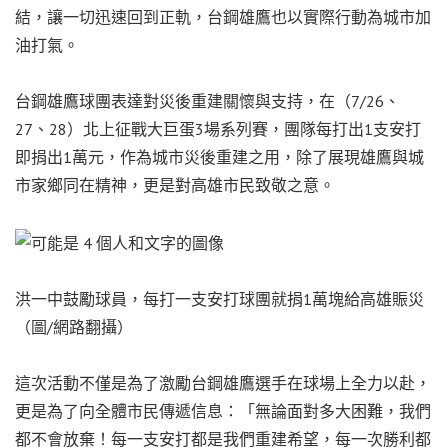
結，讓一切迅速回到正軌，台鋼雄鷹也以實際行動為城市加
油打氣。
台鋼雄鷹球團表達對災後重建關懷與支持，在（7/26、
27、28）北上征戰大巨蛋3場系列賽，團隊每打出1支安打
即捐出1萬元，作為城市災後重建之用，除了展現雄鷹與城
市家鄉同在精神，更是對高雄市民致敬之意。
洪一中鼓勵球員，每打一支安打球團就捐1萬塊給高雄賑災
（圖/網路翻攝）
這次活動不僅是為了激勵台鋼雄鷹選手在球場上全力以赴，
更是為了向全體市民傳遞信息：「無論面對多大困難，我們
都不會放棄！每一支安打都是我們重建希望，每一次勝利都