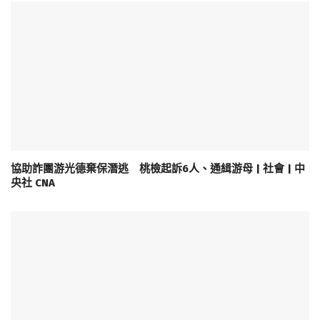
協助詐團游光德棄保潛逃 桃檢起訴6人、通緝游母 | 社會 | 中
央社 CNA