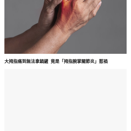
大拇指痛到無法拿鍋鏟 竟是「拇指腕掌關節炎」惹禍