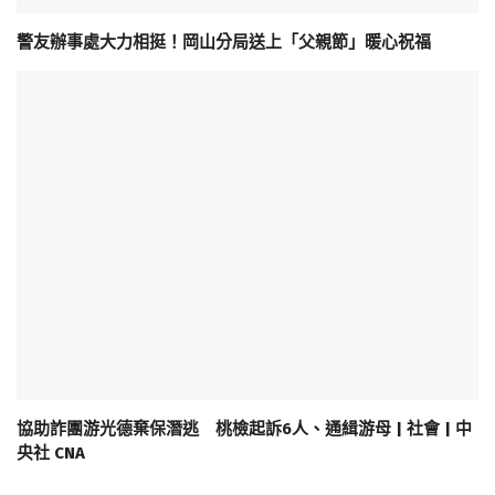
警友辦事處大力相挺！岡山分局送上「父親節」暖心祝福
協助詐團游光德棄保潛逃 桃檢起訴6人、通緝游母 | 社會 | 中
央社 CNA