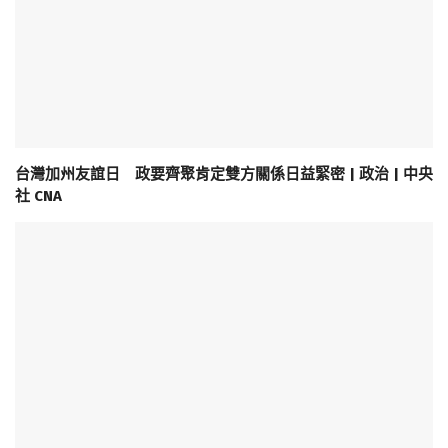
台灣加州友誼日 政要齊聚肯定雙方關係日益緊密 | 政治 | 中央
社 CNA