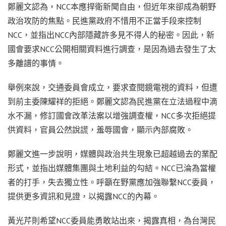
鄭麗文認為，NCC本應捍衛新聞自由，但近年來卻成為朝野
政治攻防的焦點。民進黨政府不惜用不正當手段來控制
NCC，並指出NCC內部隱藏許多見不得人的秘密。因此，新
國會要求NCC公開相關資料進行調查，是因為過去發生了太
多離譜的事情。
舉例來說，交通委員會成立，要求查閱鏡電視的資料，但遭
到前主委陳耀祥的拒絕。鄭麗文認為民進黨在立法過程中滴
水不漏，修訂國會改革法案以增強調查權，NCC多次拒絕提
供資料，官員公然說謊，羞辱國會，顯示內部腐敗。
鄭麗文進一步說明，媒體與政治共生現象已超越過去的業配
形式，並指出媒體集團與土地利益的勾結。NCC已淪為當權
者的打手，失去獨立性。呼籲在野黨應加強聯繫NCC委員，
提供更多資訊和見證，以揭露NCC的內幕。
黃光芹則希望NCC委員能勇敢站出來，揭露真相，為台灣民