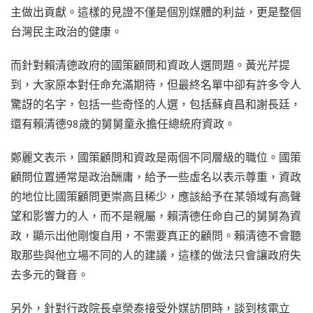
主做出貢獻。這樣的見證不僅是個別媒體的利益，更是整個
台灣民主政治的健康。
而針對賴清德政府的國策顧問和資政人選問題。黃光芹提
到，大家原本對任命充滿期待，但最終名單中卻有許多令人
驚訝的名字，包括一些奇怪的人選，包括蘇貞昌和謝長廷，
還有賴清德98歲的舅舅童永擔任總統府資政。
鄭麗文表示，國策顧問和資政是兩個不同層級的職位。國策
顧問位置通常是政治酬庸，給予一些虛名以表示尊重，資政
的地位比國策顧問更崇高且稀少，應該給予在某領域有高聲
望和影響力的人，而不是親屬，賴清德任命自己的舅舅為資
政，顯示出他剛愎自用，不需要真正的顧問。賴清德不會聽
取那些與他立場不同的人的建議，這樣的做法只會讓政府失
去多元的聲音。
另外，針對行政院長卓榮泰接受外媒訪問時，談到核電立