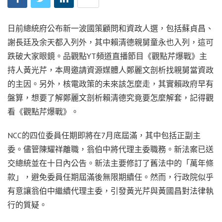
日前總統府公布新一波國策顧問和資政人選，包括蘇貞昌、
謝長廷及余天都入列外，其中賴清德親舅童永也入列，這可
跌破大家眼鏡。品觀點YT頻道直播節目《觀點芹爆戰》主
持人黃光芹，本周邀請資源媒體人鄭麗文剖析找親舅當資政
的主因。另外，核電政策的未來該怎麼走，其實賴政府早有
盤算，想要了解鄭麗文剖析賴清德究竟要怎麼解套，記得觀
看《觀點芹爆戰》。
NCC的四位委員任期即將在7月底屆滿，其中包括正副主
委。儘管陳耀祥離職，翁伯中將代理主委職務。新法案已送
交總統並在十日內公告。新法主要修訂了舊法中的「萬年條
款」，避免委員任期屆滿後無限期續任。然而，行政院似乎
有意讓翁伯中繼續代理主委，引發黃光芹與黃國昌對法律執
行的質疑。