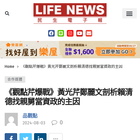
Home
《觀點芹爆戰》黃光芹鄭麗文剖析賴清德找親舅當資政的主因
合作媒體
《觀點芹爆戰》黃光芹鄭麗文剖析賴清
德找親舅當資政的主因
品觀點
0
2024-08-03