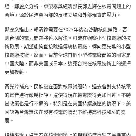
場，鄭麗文分析，卓榮泰與經濟部長郭志輝在核電問題上的
窘境，源於民進黨內部的反核立場和外部現實的壓力。
鄭麗文指出，賴清德需要在2025年後為啓動核能鋪路，否
則台灣的電力問題將難以解決。可能在觀察小型核電廠的技
術發展，期望能夠直接跳過傳統核電廠，轉向更先進的小型
核電廠技術。然而，目前全球首個小型核電廠商轉的國家是
中國大陸，而非美國或日本，這讓台灣在核電技術上的選擇
更加複雜。
黃光芹補充，民進黨在面對核電議題時，過去曾對支持核電
的聲音進行嚴厲批評，這使得現在轉彎變得更加困難。不轉
變政策也是行不通的，特別是在美國持續施壓的情況下。美
國認為台灣無法在沒有核電的情況下維持高科技和AI的發
展。
總結來說，卓榮泰在核電問題上的模糊態度反映了民進黨內