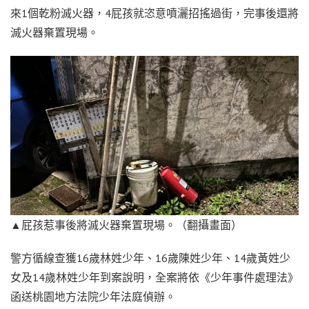
來1個乾粉滅火器，4屁孩就恣意噴灑招搖過街，完事後還將
滅火器棄置現場。
▲屁孩惹事後將滅火器棄置現場。（翻攝畫面）
警方循線查獲16歲林姓少年、16歲陳姓少年、14歲黃姓少
女及14歲林姓少年到案說明，全案將依《少年事件處理法》
函送桃園地方法院少年法庭偵辦。