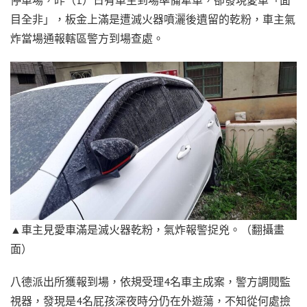
目全非」，板金上滿是遭滅火器噴灑後遺留的乾粉，車主氣
炸當場通報轄區警方到場查處。
▲車主見愛車滿是滅火器乾粉，氣炸報警捉兇。（翻攝畫
面）
八德派出所獲報到場，依規受理4名車主成案，警方調閱監
視器，發現是4名屁孩深夜時分仍在外遊蕩，不知從何處撿