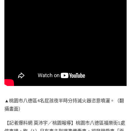
▲桃園市八德區4名屁孩夜半時分持滅火器恣意噴灑。（翻
攝畫面）
【記者爆料網 莫沛宇／桃園報導】桃園市八德區福樂街1處
停車場，昨（1）日有車主到場準備牽車，卻發現愛車「面