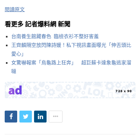
閱讀原文
看更多 記者爆料網 新聞
台南養生館藏春色 臨檢衣衫不整好害羞
王齊麟隔空放閃陳詩媛！私下視訊畫面曝光「伸舌頭比
愛心」
女驚嚇報案「烏龜路上狂奔」 超巨蘇卡達象龜逃家溜
噠