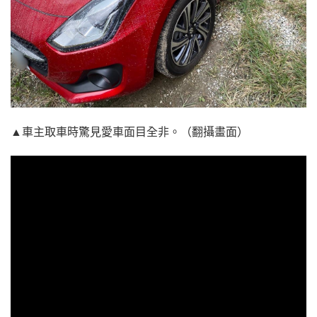
▲車主取車時驚見愛車面目全非。（翻攝畫面）