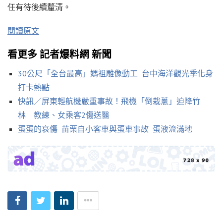
任有待後續釐清。
閱讀原文
看更多 記者爆料網 新聞
30公尺「全台最高」媽祖雕像動工 台中海洋觀光季化身
打卡熱點
快訊／屏東輕航機嚴重事故！飛機「倒栽蔥」迫降竹
林 教練、女乘客2傷送醫
蛋蛋的哀傷 苗栗自小客車與蛋車事故 蛋液流滿地