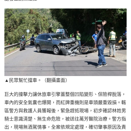
▲民眾幫忙擋車。（翻攝畫面）
巨大的撞擊力讓休旅車引擎蓋整個凹陷變形、保險桿脫落，
車內的安全氣囊也爆開，而紅牌重機則是車頭嚴重毀損。轄
區警方與救護人員獲報後，緊急趕抵現場，初步確認林姓男
騎士意識清楚、無生命危險，被送往萬芳醫院治療。警方指
出，現場無酒駕情事，全案依規定處理，確切肇事原因及責