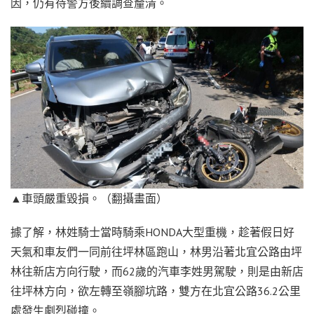
因，仍有待警方後續調查釐清。
▲車頭嚴重毀損。（翻攝畫面）
據了解，林姓騎士當時騎乘HONDA大型重機，趁著假日好
天氣和車友們一同前往坪林區跑山，林男沿著北宜公路由坪
林往新店方向行駛，而62歲的汽車李姓男駕駛，則是由新店
往坪林方向，欲左轉至嶺腳坑路，雙方在北宜公路36.2公里
處發生劇烈碰撞。