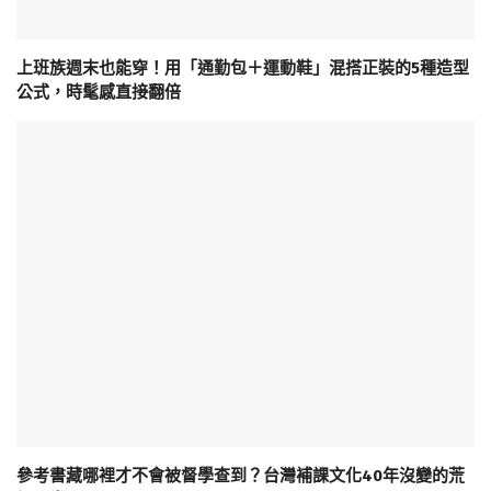
上班族週末也能穿！用「通勤包＋運動鞋」混搭正裝的5種造型
公式，時髦感直接翻倍
參考書藏哪裡才不會被督學查到？台灣補課文化40年沒變的荒