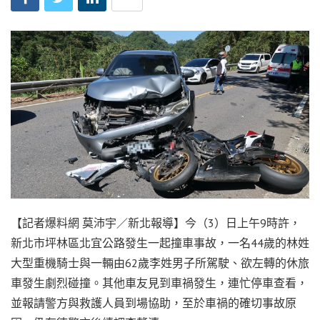
【記者爆料網 莫沛宇／新北報導】今（3）日上午9時許，
新北市坪林區北宜公路發生一起撞車事故，一名44歲的林姓
大型重機騎士與一輛由62歲李姓男子所駕駛、欲左轉的休旅
車發生劇烈碰撞。其他車友見到車禍發生，連忙停車查看，
並報請警方與救護人員到場協助，至於車禍的確切事故原