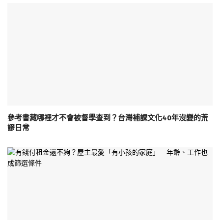
參考書藏哪裡才不會被督學查到？台灣補課文化40年沒變的荒
謬日常