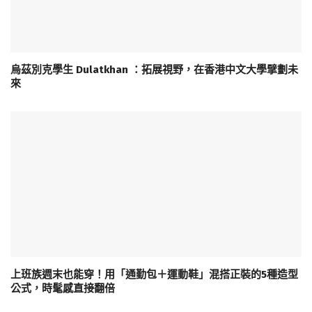
烏茲別克學生 Dulatkhan ：拓展視野，在香港中文大學擘劃未
來
上班族週末也能穿！用「通勤包＋運動鞋」混搭正裝的5種造型
公式，時髦感直接翻倍