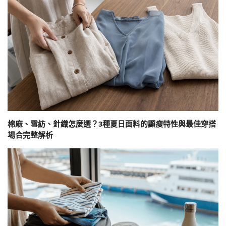
棉麻、雪紡、針織怎麼選？3種夏日面料的顯瘦特性與最佳穿搭
場合完整解析