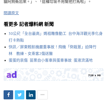
貓阿狗衝出來。」、「這種垃圾不用幫他打馬啦」。
閱讀原文
看更多 記者爆料網 新聞
30公尺「全台最高」媽祖雕像動工 台中海洋觀光季化身
打卡熱點
快訊／屏東輕航機嚴重事故！飛機「倒栽蔥」迫降竹
林 教練、女乘客2傷送醫
蛋蛋的哀傷 苗栗自小客車與蛋車事故 蛋液流滿地