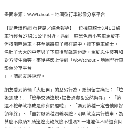
畫面來源：WoWtchout – 地圖型行車影像分享平台
【記者爆料網 蔡智銘／綜合報導】一位機車騎士8月1日騎
車行經台27線51公里附近，遇到一輛黑色自小客車駕駛不
但按喇叭逼車，甚至還將車子橫在路中，攔下機車騎士，一
名肚子大大的中年男子下車後就飆罵髒話，駕駛忍住沒有和
對方發生衝突，事後將影上傳到「WoWtchout – 地圖型行車
影像分享平台
」，請網友評評理。
網友看到這輛「大肚男」的惡劣行為，紛紛留言痛批：「垃
圾駕駛！」「檢舉交通違規+提告恐嚇＆公然侮辱」、「這
還不檢舉就換成是你有問題啦」、「遇到這種一定告他剛好
領年終」、「最討厭這種四輪嘴臉，明明就沒禁行機車，為
甚麼不能騎?! 騎邊邊比較危險不懂嗎?! 一堆違停不時還有阿