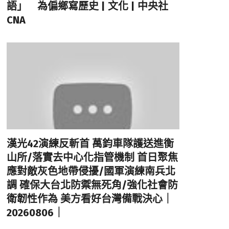
語」 為偏鄉寫歷史 | 文化 | 中央社
CNA
漢光42演練反斬首 萬鈞車隊護送進衡
山所/落實去中心化指管機制 首日聚焦
應對敵灰色地帶侵擾/國軍演練南兵北
調 確保大台北防禦無死角/強化社會防
衛韌性作為 美方看好台灣備戰決心｜
20260806｜