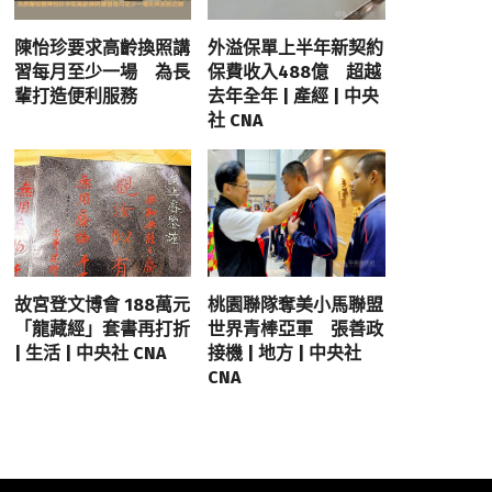
陳怡珍要求高齡換照講
外溢保單上半年新契約
習每月至少一場 為長
保費收入488億 超越
輩打造便利服務
去年全年 | 產經 | 中央
社 CNA
故宮登文博會 188萬元
桃園聯隊奪美小馬聯盟
「龍藏經」套書再打折
世界青棒亞軍 張善政
| 生活 | 中央社 CNA
接機 | 地方 | 中央社
CNA