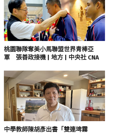
桃園聯隊奪美小馬聯盟世界青棒亞
軍 張善政接機 | 地方 | 中央社 CNA
中學教師陳胡彥出書「雙連埤霧