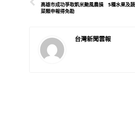
高雄市成功爭取凱米颱風農損 5種水果及蔬
菜類申報得免勘
台灣新聞雲報