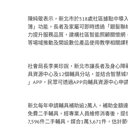
陳純敬表示，新北市於518處社區據點中導
簿」功能，長者及家屬可即時透過「銀髮聯
力提升服務品質，建構社區智能照顧關懷網
等場域推動及開設數位產品使用教學相關課
社會局長李美珍說，新北市讓長者及身心障
具資源中心及12個輔具分站，並結合智慧城市
」APP，民眾可透過APP向輔具資源中心
新北每年申請輔具補助逾2萬人，補助金額達2
免費二手輔具，經專業人員維修消毒後，提供
7,596件二手輔具，媒合1萬3,671件，估